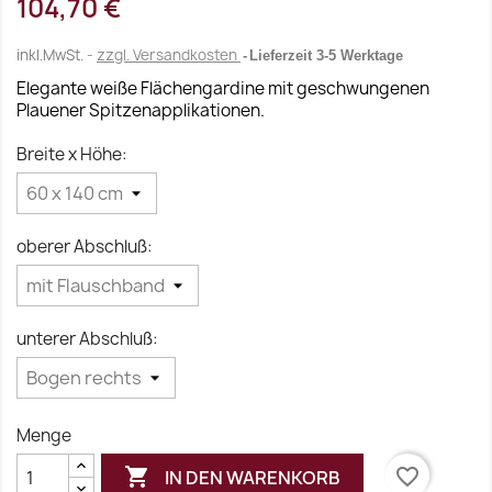
104,70 €
inkl.MwSt.
zzgl. Versandkosten
Lieferzeit 3-5 Werktage
Elegante weiße Flächengardine mit geschwungenen
Plauener Spitzenapplikationen.
Breite x Höhe:
oberer Abschluß:
unterer Abschluß:
Menge

favorite_border
IN DEN WARENKORB