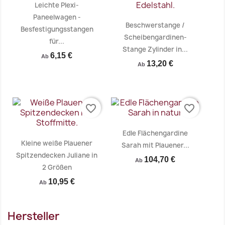
Leichte Plexi-
Paneelwagen -
Beschwerstange /
Besfestigungsstangen
Scheibengardinen-
für...
Stange Zylinder in...
6,15 €
Ab
13,20 €
Ab
Vorschau
Vorschau


favorite_border
favorite_border
Edle Flächengardine
Kleine weiße Plauener
Sarah mit Plauener...
Spitzendecken Juliane in
104,70 €
Ab
2 Größen
10,95 €
Ab
Hersteller