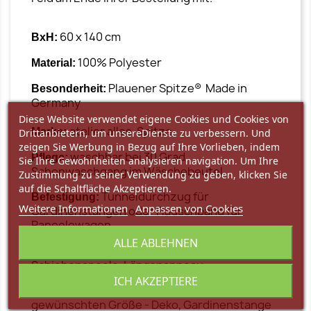
60 x 140 cm
BxH:
100% Polyester
Material:
Plauener Spitze® Made in
Besonderheit:
Germany
Diese Website verwendet eigene Cookies und Cookies von
atelier alles-Spitze
Marke:
Drittanbietern, um unsereDienste zu verbessern. Und
zeigen Sie Werbung in Bezug auf Ihre Vorlieben, indem
waschbar bei 30 Grad
Pflege:
Sie Ihre Gewohnheiten analysieren navigation. Um Ihre
Schonwaschgang im Wäschebeutel
Zustimmung zu seiner Verwendung zu geben, klicken Sie
auf die Schaltfläche Akzeptieren.
Tunneldurchzug für
Befestigung:
Weitere Informationen
Anpassen von Cookies
Gardinenstangen oder Flauschband für
Paneelewagen
ALLE ABLEHNEN
Flächengardine, Schiebegardine,
Produktart:
Schiebepaneele, Längspanneau
ICH AKZEPTIERE
1 Flächengardine Sarah in der
Lieferumfang:
gewünschten Größe - Deko, Gardinenstange