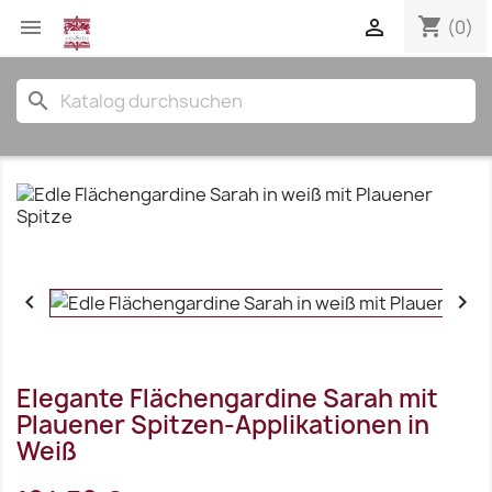
shopping_cart


(0)
search


Elegante Flächengardine Sarah mit
Plauener Spitzen-Applikationen in
Weiß