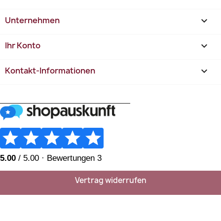
Unternehmen

Ihr Konto

Kontakt-Informationen
keyboard_arrow_down
________________________
Vertrag widerrufen