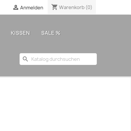
shopping_cart

Warenkorb
(0)
Anmelden
KISSEN
SALE %
search