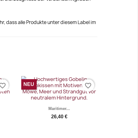
r, dass alle Produkte unter diesem Label im
NEU
vorite_border
favorite_border
Maritimer...
26,40 €