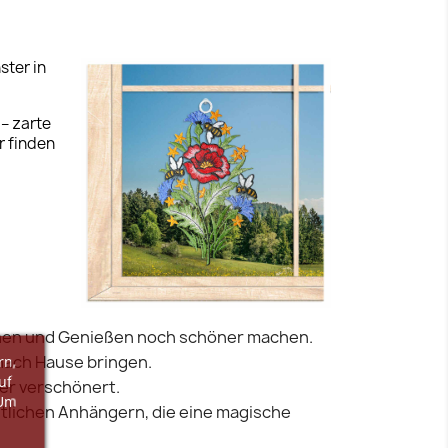
ster in
 – zarte
r finden
ochen und Genießen noch schöner machen.
 nach Hause bringen.
rn,
uf
ter verschönert.
 Um
tlichen Anhängern, die eine magische