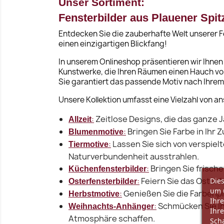
Unser Sortiment:
Fensterbilder aus Plauener Spit
Entdecken Sie die zauberhafte Welt unserer F
einen einzigartigen Blickfang!
In unserem Onlineshop präsentieren wir Ihnen 
Kunstwerke, die Ihren Räumen einen Hauch von
Sie garantiert das passende Motiv nach Ihr
Unsere Kollektion umfasst eine Vielzahl von
:
Zeitlose Designs, die das ganze 
Allzeit
:
Bringen Sie Farbe in Ihr
Blumenmotive
:
Lassen Sie sich von verspiel
Tiermotive
Naturverbundenheit ausstrahlen.
:
Bringen Sie frisch
Küchenfensterbilder
:
Feiern Sie das Osterf
Dies
Osterfensterbilder
um 
:
Genießen Sie die Farbenpr
Herbstmotive
Ihre
:
Schmücken Sie Ih
Weihnachts-Anhänger
Ihre
Atmosphäre schaffen.
Scha