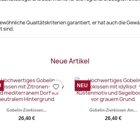
öhnliche Qualitätskriterien garantiert, er hat auch die Gewäh
t sind.
Neue Artikel
U
NEU
favorite_border
fa
Gobelin-Zierkissen...
Gobelin-Zierkissen Am...
26,40 €
26,40 €