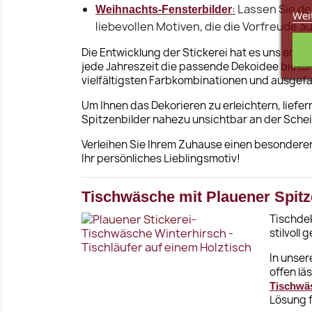
:
Lassen Sie de
Weihnachts-Fensterbilder
Wei
liebevollen Motiven, die die Vorfreude au
Die Entwicklung der Stickerei hat es uns ermög
jede Jahreszeit die passende Dekoidee bieten.
vielfältigsten Farbkombinationen und ausgefal
Um Ihnen das Dekorieren zu erleichtern, liefe
Spitzenbilder nahezu unsichtbar an der Sche
Verleihen Sie Ihrem Zuhause einen besonderen
Ihr persönliches Lieblingsmotiv!
Tischwäsche mit Plauener Spitz
Tischdek
stilvoll
In unser
offen lä
Tischwä
Lösung f