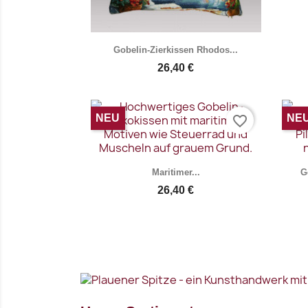
Vorschau

Gobelin-Zierkissen Rhodos...
26,40 €
NEU
NE
favorite_border
Maritimer...
G
26,40 €
Vorschau
