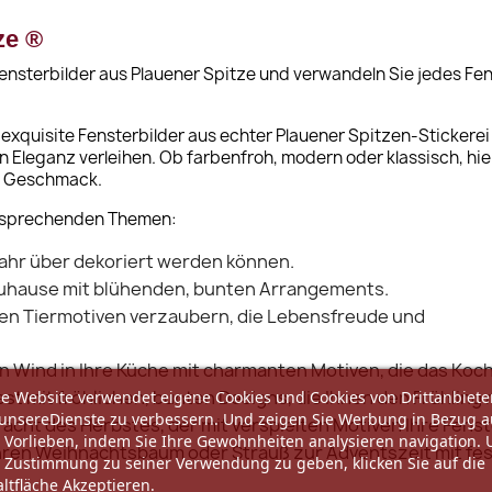
ze ®
ensterbilder aus Plauener Spitze und verwandeln Sie jedes Fen
exquisite Fensterbilder aus echter Plauener Spitzen-Stickerei
 Eleganz verleihen. Ob farbenfroh, modern oder klassisch, hie
em Geschmack.
 ansprechenden Themen:
Jahr über dekoriert werden können.
 Zuhause mit blühenden, bunten Arrangements.
ten Tiermotiven verzaubern, die Lebensfreude und
en Wind in Ihre Küche mit charmanten Motiven, die das K
est mit fröhlichen, bunten Designs, die Ihnen den Frühling
e Website verwendet eigene Cookies und Cookies von Drittanbiete
unsereDienste zu verbessern. Und zeigen Sie Werbung in Bezug a
acht des Herbstes, der mit verspielten Motiven Ihre Fens
 Vorlieben, indem Sie Ihre Gewohnheiten analysieren navigation.
ren Weihnachtsbaum oder Strauß zur Adventszeit mit fes
 Zustimmung zu seiner Verwendung zu geben, klicken Sie auf die
ltfläche Akzeptieren.