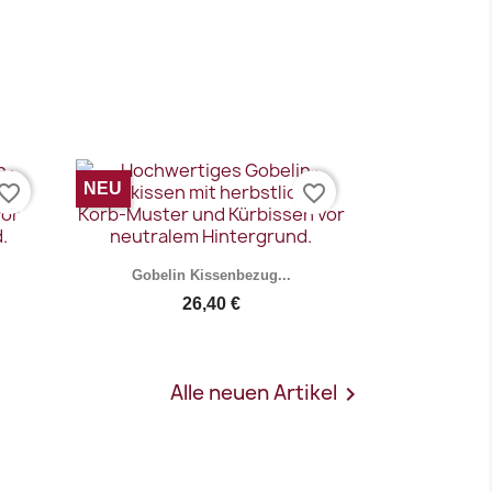
Vorschau

NEU
vorite_border
favorite_border
Gobelin Kissenbezug...
26,40 €
Alle neuen Artikel

Vorschau
