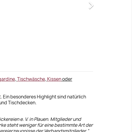

gardine
,
Tischwäsche
,
Kissen
oder
. Ein besonderes Highlight sind natürlich
 und Tischdecken.
ereien e. V. in Plauen. Mitglieder und
rke steht weniger für eine bestimmte Art der
ckereierzeugnisse der Verbandsmitglieder.“