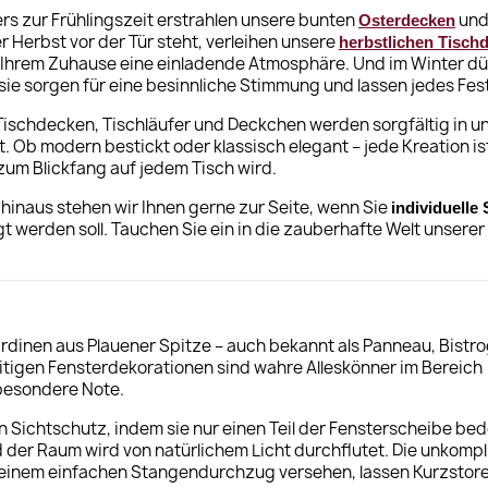
s zur Frühlingszeit erstrahlen unsere bunten
und 
Osterdecken
 Herbst vor der Tür steht, verleihen unsere
herbstlichen Tisch
 Ihrem Zuhause eine einladende Atmosphäre. Und im Winter d
 sie sorgen für eine besinnliche Stimmung und lassen jedes F
ischdecken, Tischläufer und Deckchen werden sorgfältig in 
t. Ob modern bestickt oder klassisch elegant – jede Kreation i
zum Blickfang auf jedem Tisch wird.
hinaus stehen wir Ihnen gerne zur Seite, wenn Sie
individuell
gt werden soll. Tauchen Sie ein in die zauberhafte Welt unser
ardinen aus Plauener Spitze – auch bekannt als Panneau, Bistr
itigen Fensterdekorationen sind wahre Alleskönner im Bereich
 besondere Note.
 Sichtschutz, indem sie nur einen Teil der Fensterscheibe be
d der Raum wird von natürlichem Licht durchflutet. Die unkompl
 einem einfachen Stangendurchzug versehen, lassen Kurzstore