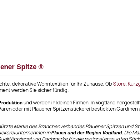
ener Spitze ®
hte, dekorative Wohntextilien für Ihr Zuhause. Ob
Store
,
Kurz
iment werden Sie sicher fündig.
und werden in kleinen Firmen im Vogtland hergestellt
Produktion
aren oder mit Plauener Spitzenstickerei bestickten Gardinen
hützte Marke des Branchenverbandes Plauener Spitzen und Stick
tickereiunternehmen in
. Die Ma
Plauen und der Region Vogtland
Qualitätssiegel und Dachmarke für alle regional erzeugten Sti