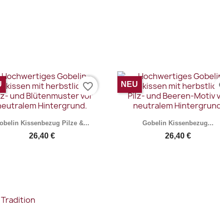
Vorschau
Vorschau


U
NEU
favorite_border
fa
obelin Kissenbezug Pilze &...
Gobelin Kissenbezug...
26,40 €
26,40 €
Vorschau
Vorschau

