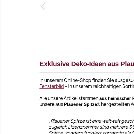

Exklusive Deko-Ideen aus Plau
In unserem Online-Shop finden Sie ausgesuc
Fensterbild
– in unserem reichhaltigen Sort
Alle unsere Artikel stammen
aus heimischer 
unsere aus
hergestellten W
Plauener Spitze®
„Plauener Spitze ist eine weltweit gesc
zugleich Lizenznehmer sind mehrere S
Spitze, sondern fungiert vorrangig als 