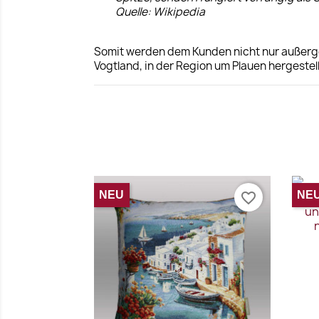
Quelle: Wikipedia
Somit werden dem Kunden nicht nur außergew
Vogtland, in der Region um Plauen hergestell
NEU
NE
favorite_border