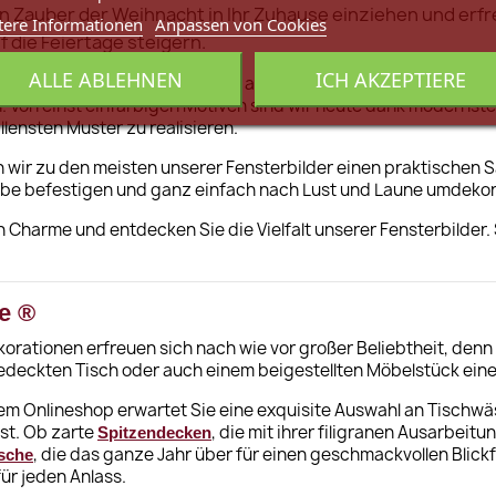
n Zauber der Weihnacht in Ihr Zuhause einziehen und erfre
tere Informationen
Anpassen von Cookies
f die Feiertage steigern.
ALLE ABLEHNEN
ICH AKZEPTIERE
licht, Ihnen eine breite Palette an einzigartigen Fensterdekor
 Von einst einfarbigen Motiven sind wir heute dank modernster
lensten Muster zu realisieren.
rn wir zu den meisten unserer Fensterbilder einen praktischen
ibe befestigen und ganz einfach nach Lust und Laune umdeko
 Charme und entdecken Sie die Vielfalt unserer Fensterbilder.
e ®
orationen erfreuen sich nach wie vor großer Beliebtheit, denn
 gedeckten Tisch oder auch einem beigestellten Möbelstück ein
em Onlineshop erwartet Sie eine exquisite Auswahl an Tischwäs
sst. Ob zarte
, die mit ihrer filigranen Ausarbei
Spitzendecken
, die das ganze Jahr über für einen geschmackvollen Blickf
sche
ür jeden Anlass.