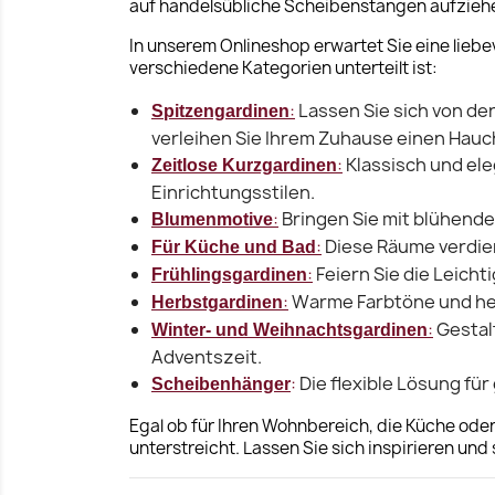
auf handelsübliche Scheibenstangen aufzieh
In unserem Onlineshop erwartet Sie eine liebe
verschiedene Kategorien unterteilt ist:
:
Lassen Sie sich von de
Spitzengardinen
verleihen Sie Ihrem Zuhause einen Hauch
:
Klassisch und ele
Zeitlose Kurzgardinen
Einrichtungsstilen.
:
Bringen Sie mit blühende
Blumenmotive
:
Diese Räume verdie
Für Küche und Bad
:
Feiern Sie die Leicht
Frühlingsgardinen
:
Warme Farbtöne und her
Herbstgardinen
:
Gestalt
Winter- und Weihnachtsgardinen
Adventszeit.
:
Die flexible Lösung für 
Scheibenhänger
Egal ob für Ihren Wohnbereich, die Küche oder
unterstreicht. Lassen Sie sich inspirieren un