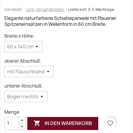
inkl.MwSt.
zzgl. Versandkosten
Lieferzeit 3-5 Werktage
Elegante naturfarbene Schiebepaneele mit Plauener
Spitzeneinsätzen in Wellenform in 60 cm Breite.
Breite x Höhe:
oberer Abschluß:
unterer Abschluß:
Menge

favorite_border
IN DEN WARENKORB