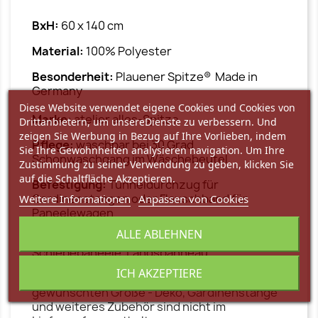
BxH:
60 x 140 cm
Material:
100% Polyester
Besonderheit:
Plauener Spitze® Made in
Germany
Diese Website verwendet eigene Cookies und Cookies von
Marke:
atelier alles-Spitze
Drittanbietern, um unsereDienste zu verbessern. Und
zeigen Sie Werbung in Bezug auf Ihre Vorlieben, indem
Pflege:
waschbar bei 30 Grad
Sie Ihre Gewohnheiten analysieren navigation. Um Ihre
Schonwaschgang im Wäschebeutel
Zustimmung zu seiner Verwendung zu geben, klicken Sie
auf die Schaltfläche Akzeptieren.
Befestigung:
Tunneldurchzug für
Gardinenstangen oder Flauschband für
Weitere Informationen
Anpassen von Cookies
Paneelewagen
ALLE ABLEHNEN
Produktart:
Flächengardine, Schiebegardine,
Schiebepaneele, Längspanneau
ICH AKZEPTIERE
Lieferumfang:
1 Flächengardine Sarah in der
gewünschten Größe - Deko, Gardinenstange
und weiteres Zubehör sind nicht im