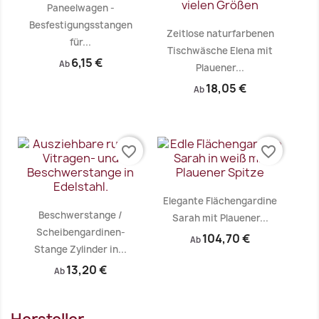
Paneelwagen -
Besfestigungsstangen
Zeitlose naturfarbenen
für...
Tischwäsche Elena mit
6,15 €
Ab
Plauener...
18,05 €
Ab
Vorschau
Vorschau


favorite_border
favorite_border
Elegante Flächengardine
Beschwerstange /
Sarah mit Plauener...
Scheibengardinen-
104,70 €
Ab
Stange Zylinder in...
13,20 €
Ab