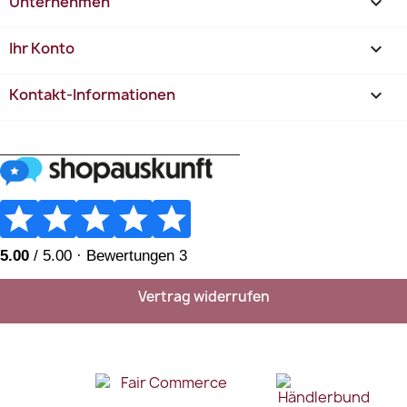
Unternehmen

Ihr Konto

Kontakt-Informationen
keyboard_arrow_down
________________________
Vertrag widerrufen