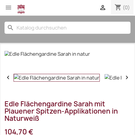
shopping_cart


(0)
search


Edle Flächengardine Sarah mit
Plauener Spitzen-Applikationen in
Naturweiß
104,70 €