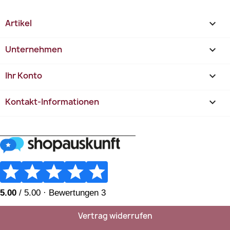
Artikel

Unternehmen

Ihr Konto

Kontakt-Informationen
keyboard_arrow_down
________________________
Vertrag widerrufen