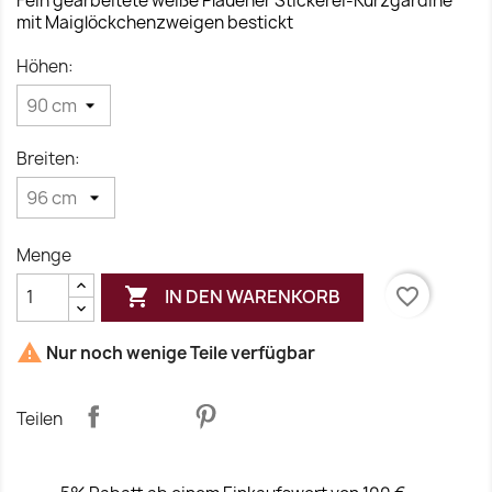
Fein gearbeitete weiße Plauener Stickerei-Kurzgardine
mit Maiglöckchenzweigen bestickt
Höhen:
Breiten:
Menge

favorite_border
IN DEN WARENKORB

Nur noch wenige Teile verfügbar
Teilen