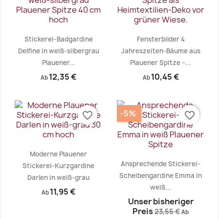
Vorschau
Vorschau


Stickerei-Badgardine
Fensterbilder 4
Delfine in weiß-silbergrau
Jahreszeiten-Bäume aus
Plauener...
Plauener Spitze –...
12,35 €
10,45 €
Ab
Ab
Vorschau
Vorschau


-5%
favorite_border
favorite_border
Moderne Plauener
Ansprechende Stickerei-
Stickerei-Kurzgardine
Scheibengardine Emma in
Darlen in weiß-grau
weiß...
11,95 €
Ab
Unser bisheriger
Preis
23,55 €
Ab