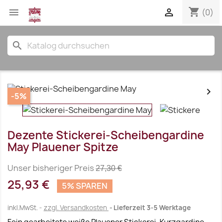
shopping_cart


(0)
search


-5%
Dezente Stickerei-Scheibengardine
May Plauener Spitze
Unser bisheriger Preis
27,30 €
25,93 €
5% SPAREN
inkl.MwSt.
zzgl. Versandkosten
Lieferzeit 3-5 Werktage