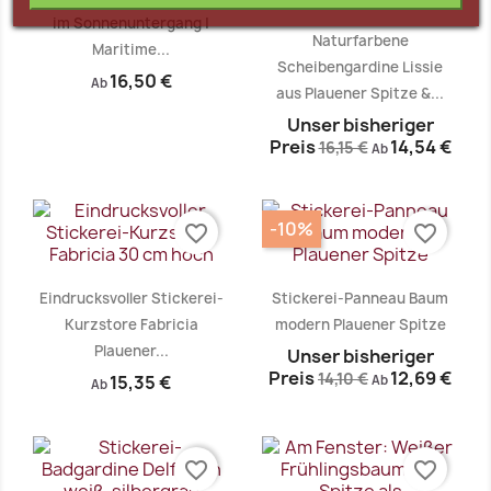
im Sonnenuntergang |
Naturfarbene
Maritime...
Scheibengardine Lissie
16,50 €
Ab
aus Plauener Spitze &...
Unser bisheriger
Preis
14,54 €
16,15 €
Vorschau
Vorschau


Ab
-10%
favorite_border
favorite_border
Eindrucksvoller Stickerei-
Stickerei-Panneau Baum
Kurzstore Fabricia
modern Plauener Spitze
Plauener...
Unser bisheriger
Preis
12,69 €
14,10 €
15,35 €
Ab
Ab
favorite_border
favorite_border