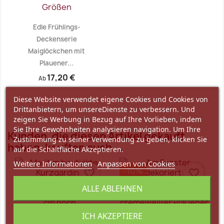
Edle Frühlings-
Deckenserie
Maiglöckchen mit
Plauener...
17,20 €
Ab
Vorschau

Diese Website verwendet eigene Cookies und Cookies von
Drittanbietern, um unsereDienste zu verbessern. Und
zeigen Sie Werbung in Bezug auf Ihre Vorlieben, indem
Sie Ihre Gewohnheiten analysieren navigation. Um Ihre
Kunden, die diesen Artikel gekauft
Zustimmung zu seiner Verwendung zu geben, klicken Sie
haben, kauften auch ...
auf die Schaltfläche Akzeptieren.
Weitere Informationen
Anpassen von Cookies
-10%
favorite_border
favorite_border
ALLE ABLEHNEN
ICH AKZEPTIERE
Kurzgardine Segelboote