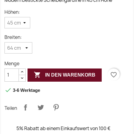
Modern bestickte Scheibengardine in 45 cm Höhe
Höhen:
Breiten:
Menge

favorite_border
IN DEN WARENKORB

3-6 Werktage
Teilen
5% Rabatt ab einem Einkaufswert von 100 €