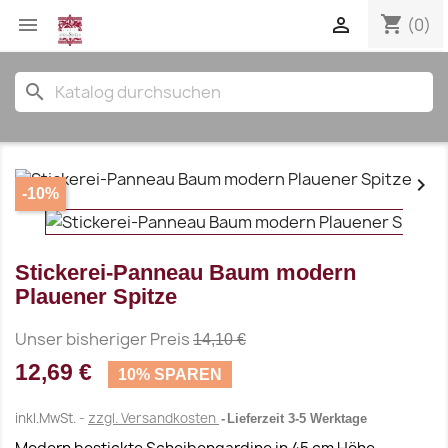
shopping_cart


(0)
search


-10%
Stickerei-Panneau Baum modern
Plauener Spitze
Unser bisheriger Preis
14,10 €
12,69 €
10% SPAREN
inkl.MwSt.
zzgl. Versandkosten
Lieferzeit 3-5 Werktage