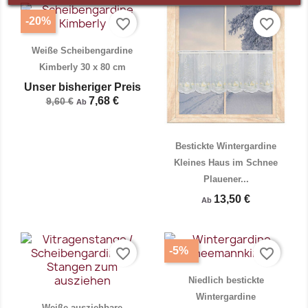
-20%
favorite_border
favorite_border
Vorschau
Vorschau


Weiße Scheibengardine
Kimberly 30 x 80 cm
Unser bisheriger Preis
7,68 €
9,60 €
Ab
Bestickte Wintergardine
Kleines Haus im Schnee
Plauener...
Vorschau
Vorschau


13,50 €
Ab
-5%
favorite_border
favorite_border
Niedlich bestickte
Wintergardine
Weiße ausziehbare