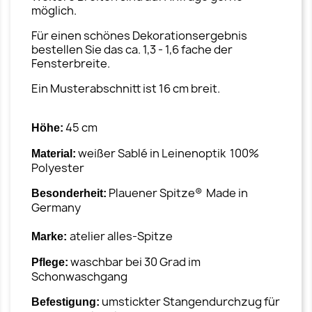
möglich.
Für einen schönes Dekorationsergebnis
bestellen Sie das ca. 1,3 - 1,6 fache der
Fensterbreite.
Ein Musterabschnitt ist 16 cm breit.
45 cm
Höhe:
weißer Sablé in Leinenoptik 100%
Material:
Polyester
Plauener Spitze® Made in
Besonderheit:
Germany
atelier alles-Spitze
Marke:
waschbar bei 30 Grad im
Pflege:
Schonwaschgang
umstickter Stangendurchzug für
Befestigung: