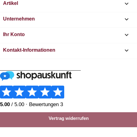

Artikel

Unternehmen

Ihr Konto
keyboard_arrow_down
Kontakt-Informationen
________________________
Vertrag widerrufen