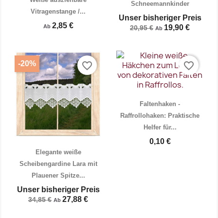
Schneemannkinder
Vitragenstange /...
Unser bisheriger Preis
2,85 €
Ab
19,90 €
20,95 €
Ab
-20%
favorite_border
favorite_border
Vorschau
Vorschau


Faltenhaken -
Raffrollohaken: Praktische
Helfer für...
0,10 €
Elegante weiße
Scheibengardine Lara mit
Plauener Spitze...
Vorschau
Vorschau


Unser bisheriger Preis
27,88 €
34,85 €
Ab