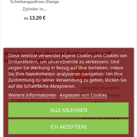
Scheibengardinen-Stange
Zylinder in...
13,20 €
Ab
Vorschau

Kunden, die diesen Artikel gekauft
Diese Website verwendet eigene Cookies und Cookies von
haben, kauften auch ...
Drittanbietern, um unsereDienste zu verbessern. Und
zeigen Sie Werbung in Bezug auf Ihre Vorlieben, indem
Sie Ihre Gewohnheiten analysieren navigation. Um Ihre
-5%
favorite_border
favorite_border
Zustimmung zu seiner Verwendung zu geben, klicken Sie
auf die Schaltfläche Akzeptieren.
Bestickter Kurzstore
Weitere Informationen
Anpassen von Cookies
Silbertanne Plauener
Festliche Anhänger Baum,
Spitze
Kerze und Kirche aus
ALLE ABLEHNEN
Unser bisheriger Preis
farbiger...
14,54 €
15,30 €
Ab
5,10 €
Ab
ICH AKZEPTIERE