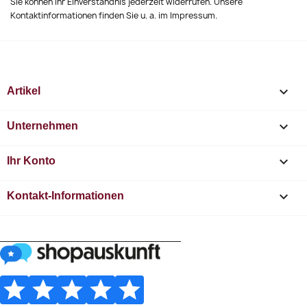
Sie können Ihr Einverständnis jederzeit widerrufen. Unsere
Kontaktinformationen finden Sie u. a. im Impressum.

Artikel

Unternehmen

Ihr Konto
keyboard_arrow_down
Kontakt-Informationen
________________________