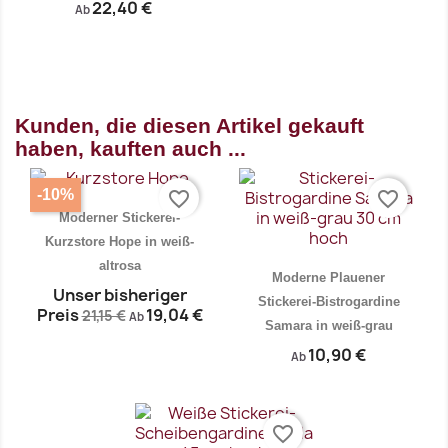
22,40 €
Ab
Kunden, die diesen Artikel gekauft
Vorschau

haben, kauften auch ...
-10%
favorite_border
favorite_border
Moderner Stickerei-
Kurzstore Hope in weiß-
altrosa
Moderne Plauener
Unser bisheriger
Stickerei-Bistrogardine
Preis
19,04 €
21,15 €
Ab
Samara in weiß-grau
10,90 €
Ab
favorite_border
Vorschau
Vorschau

