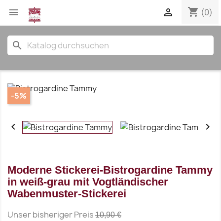
shopping_cart


(0)
search
-5%


Moderne Stickerei-Bistrogardine Tammy
in weiß-grau mit Vogtländischer
Wabenmuster-Stickerei
Unser bisheriger Preis
10,90 €