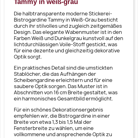
Tammy in weiß-grau
Die halbtransparente moderne Stickerei-
Bistrogardine Tammy in Weiß-Grau besticht
durch ihr stilvolles und zugleich zeitgemäßes
Design. Das elegante Wabenmuster ist in den
Farben Weiß und Dunkelgrau kunstvoll auf den
lichtdurchlässigen Voile-Stoff gestickt, was
für eine dezente und gleichzeitig dekorative
Optik sorgt.
Ein praktisches Detail sind die umstickten
Stablöcher, die das Aufhängen der
Scheibengardine erleichtern und für eine
saubere Optik sorgen. Das Muster ist in
Abschnitten von 16 cm Breite gestaltet, was
ein harmonisches Gesamtbild ermöglicht.
Für ein schönes Dekorationsergebnis
empfehlen wir, die Bistrogardine in einer
Breite von etwa 1,3 bis 1,5 Mal der
Fensterbreite zu wählen, um eine
vollkommene und ansprechende Optik zu