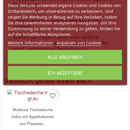
Kurzgardine
Diese Website verwendet eigene Cookies und Cookies von
Drittanbietern, um unsereDienste zu verbessern. Und
zeigen Sie Werbung in Bezug auf Ihre Vorlieben, indem
Weitere Breiten sind auf Anfrage gerne
Sie Ihre Gewohnheiten analysieren navigation. Um Ihre
möglich.
Zustimmung zu seiner Verwendung zu geben, klicken Sie
auf die Schaltfläche Akzeptieren.
Sollten Sie Fragen haben oder weitere
Informationen benötigen, zögern Sie bitte
Weitere Informationen
Anpassen von Cookies
nicht, uns
vor einer Bestellung
zu
kontaktieren.
ALLE ABLEHNEN
ICH AKZEPTIERE
Vielleicht gefällt Ihnen auch
favorite_border
Moderne Tischwäsche
Indra mit Applikationen
aus Plauener...