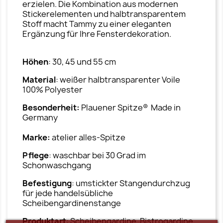
erzielen. Die Kombination aus modernen
Stickerelementen und halbtransparentem
Stoff macht Tammy zu einer eleganten
Ergänzung für Ihre Fensterdekoration.
Höhen
: 30, 45 und 55 cm
Material
: weißer halbtransparenter Voile
100% Polyester
Besonderheit:
Plauener Spitze® Made in
Germany
Marke:
atelier alles-Spitze
Pflege
: waschbar bei 30 Grad im
Schonwaschgang
Befestigung
: umstickter Stangendurchzug
für jede handelsübliche
Scheibengardinenstange
Produktart
: Scheibengardine, Bistrogardine,