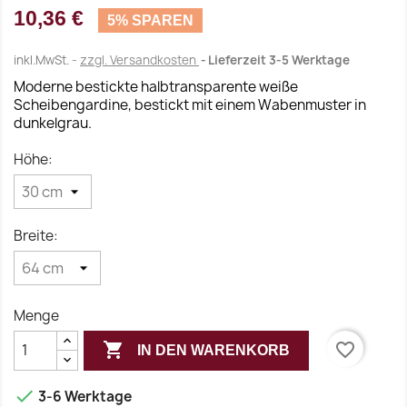
10,36 €
5% SPAREN
inkl.MwSt.
zzgl. Versandkosten
Lieferzeit 3-5 Werktage
Moderne bestickte halbtransparente weiße
Scheibengardine, bestickt mit einem Wabenmuster in
dunkelgrau.
Höhe:
Breite:
Menge

favorite_border
IN DEN WARENKORB

3-6 Werktage