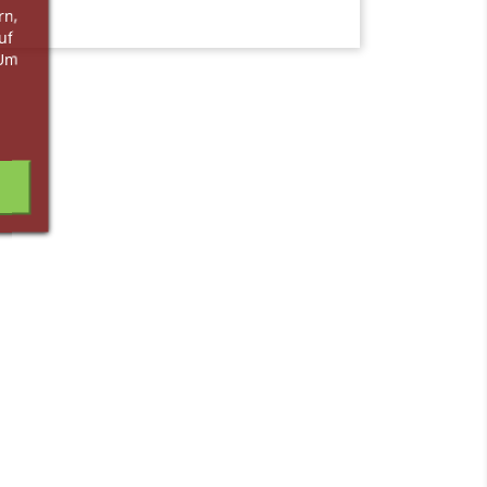
rn,
uf
 Um