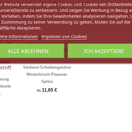
e, Weihnachtsdecke, Mitteldecke, Läufer
e Website verwendet eigene Cookies und Cookies von Drittanbiete
unsereDienste zu verbessern. Und zeigen Sie Werbung in Bezug a
 Vorlieben, indem Sie Ihre Gewohnheiten analysieren navigation.
 Zustimmung zu seiner Verwendung zu geben, klicken Sie auf die
ltfläche Akzeptieren.
tere Informationen
Anpassen von Cookies
favorite_border
favorite_border
ALLE ABLEHNEN
ICH AKZEPTIERE
Stickerei-Scheibengardine
Winterhirsch Plauener
bezug
Spitze
obuste
11,65 €
Ab
.
rschau
Vorschau
