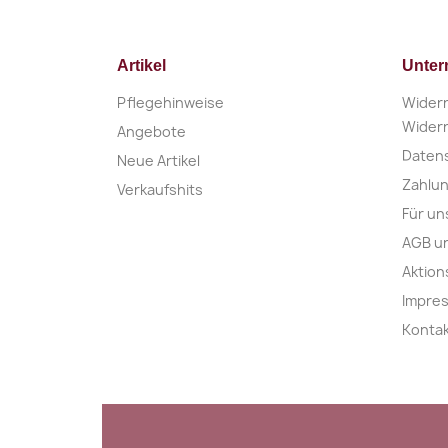
Artikel
Unte
Pflegehinweise
Widerr
Widerr
Angebote
Daten
Neue Artikel
Zahlu
Verkaufshits
Für un
AGB u
Aktio
Impre
Konta