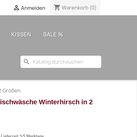
shopping_cart

Warenkorb
(0)
Anmelden
KISSEN
SALE %
search
 2 Größen
Tischwäsche Winterhirsch in 2
Lieferzeit 3-5 Werktage