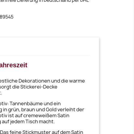
tenfreie Lieferung in Deutschland per DHL
 89545
ahreszeit
festliche Dekorationen und die warme
sorgt die Stickerei-Decke
.
 Motiv: Tannenbäume und ein
 in grün, braun und Gold verleiht der
otiv ist auf cremeweißem Satin
g auf jedem Tisch macht.
Das feine Stickmuster auf dem Satin