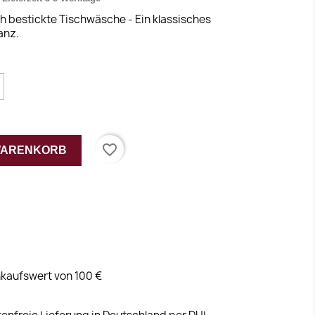
h bestickte Tischwäsche - Ein klassisches
anz.
favorite_border
 WARENKORB
kaufswert von 100 €