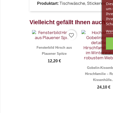
Tischwäsche, Stickereideck
Dies
Produktart:
um 
Ihre
Ihre
Vielleicht gefällt Ihnen auch
Scha
Wei
favorite_border
Fensterbild Hirsch aus
Plauener Spitze
12,20 €
Gobelin-Kissen
Hirschfamilie – R
Kissenhülle..
24,10 €
Vorschau
Vo

