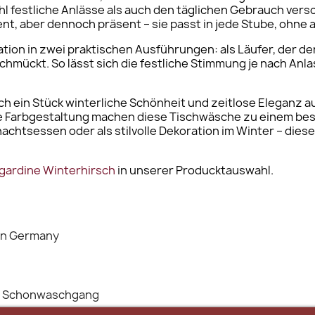
hl festliche Anlässe als auch den täglichen Gebrauch versc
t, aber dennoch präsent – sie passt in jede Stube, ohne au
ation in zwei praktischen Ausführungen: als Läufer, der de
 schmückt. So lässt sich die festliche Stimmung je nach An
ch ein Stück winterliche Schönheit und zeitlose Eleganz au
e Farbgestaltung machen diese Tischwäsche zu einem beso
achtsessen oder als stilvolle Dekoration im Winter – diese 
gardine Winterhirsch
in unserer Producktauswahl.
in Germany
im Schonwaschgang