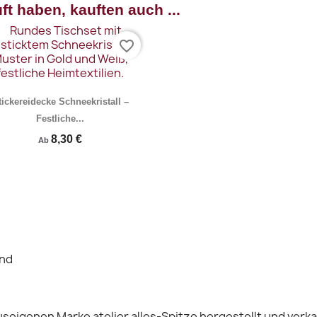
ft haben, kauften auch ...
favorite_border
tickereidecke Schneekristall –
Festliche...
8,30 €
Ab
Vorschau

and
seigenen Marke atelier alles-Spitze hergestellt und verka