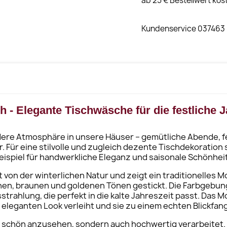
ab 25 € Bestellwert kos
Kundenservice 037463
h -
Elegante Tischwäsche für die festliche J
ndere Atmosphäre in unsere Häuser – gemütliche Abende, 
Für eine stilvolle und zugleich dezente Tischdekoration 
ispiel für handwerkliche Eleganz und saisonale Schönheit
rt von der winterlichen Natur und zeigt ein traditionelles
ünen, braunen und goldenen Tönen gestickt. Die Farbgebung
trahlung, die perfekt in die kalte Jahreszeit passt. Das M
 eleganten Look verleiht und sie zu einem echten Blickfan
ur schön anzusehen, sondern auch hochwertig verarbeitet. 