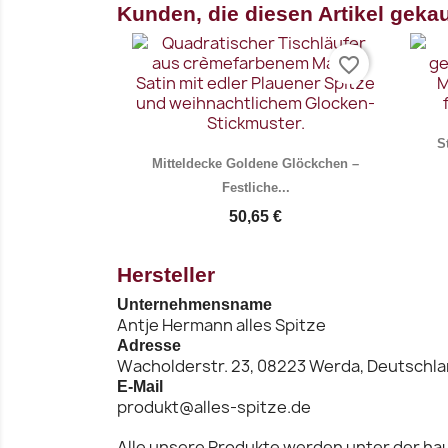
Kunden, die diesen Artikel gekau
favorite_border
S
Mitteldecke Goldene Glöckchen –
Festliche...
50,65 €
Hersteller
Vorschau

Unternehmensname
Antje Hermann alles Spitze
Adresse
Wacholderstr. 23, 08223 Werda, Deutschl
E-Mail
produkt@alles-spitze.de
Alle unsere Produkte werden unter der hau