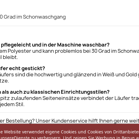
30 Grad im Schonwaschgang
 pflegeleicht und in der Maschine waschbar?
htem Polyester und kann problemlos bei 30 Grad im Schon
 bleibt.
ufer echt gestickt?
äufers sind die hochwertig und glänzend in Weiß und Gold
tze.
als auch zu klassischen Einrichtungsstilen?
spitz zulaufenden Seiteneinsätze verbindet der Läufer tra
edem Stil.
er Bestellung? Unser Kundenservice hilft Ihnen gerne wei
e Website verwendet eigene Cookies und Cookies von Drittanbiete
unsereDienste zu verbessern. Und zeigen Sie Werbung in Bezug a