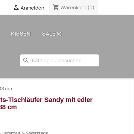
shopping_cart

Warenkorb
(0)
Anmelden
KISSEN
SALE %
search
88 cm
ts-Tischläufer Sandy mit edler
x88 cm
Lieferzeit 3-5 Werktage