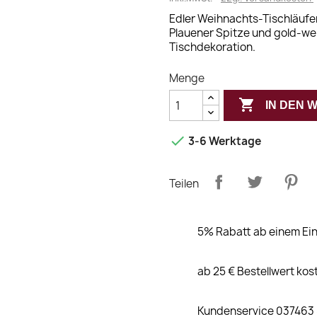
Edler Weihnachts-Tischläufer
Plauener Spitze und gold-wei
Tischdekoration.
Menge

IN DEN

3-6 Werktage
Teilen
5% Rabatt ab einem Ein
ab 25 € Bestellwert kos
Kundenservice 037463