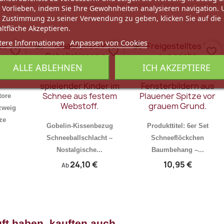
 Vorlieben, indem Sie Ihre Gewohnheiten analysieren navigation.
 Zustimmung zu seiner Verwendung zu geben, klicken Sie auf die
ltfläche Akzeptieren.
tere Informationen
Anpassen von Cookies
favorite_border
favorite_border
favorite_border
ALLE ABLEHNEN
ICH AKZEPTIERE
tore
zweig
ze
Gobelin-Kissenbezug
Produkttitel: 6er Set
Schneeballschlacht –
Schneeflöckchen
Nostalgische...
Baumbehang –...
24,10 €
10,95 €
Ab
rschau
Vorschau
Vorschau


ft haben, kauften auch ...