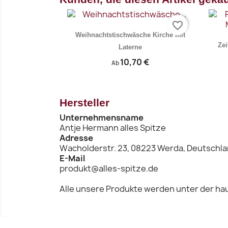
favorite_border
Weihnachtstischwäsche Kirche mit
Zei
Laterne
10,70 €
Ab
Hersteller
Unternehmensname
Antje Hermann alles Spitze
Adresse
Vorschau

Wacholderstr. 23, 08223 Werda, Deutschl
E-Mail
produkt@alles-spitze.de
Alle unsere Produkte werden unter der hau