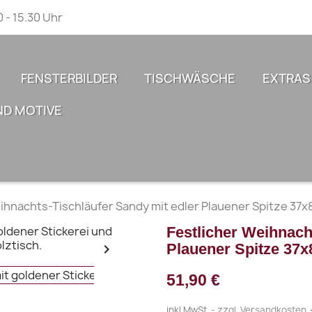
0 - 15.30 Uhr
FENSTERBILDER
TISCHWÄSCHE
EXTRAS
ND MOTIVE
ihnachts-Tischläufer Sandy mit edler Plauener Spitze 37x
Festlicher Weihnach
Plauener Spitze 37

51,90 €
inkl.MwSt.
zzgl. Versandkosten