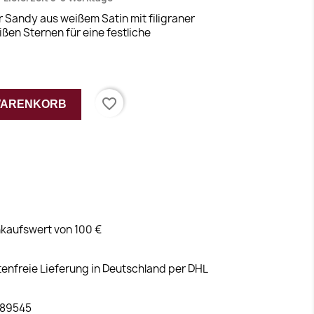
 Sandy aus weißem Satin mit filigraner
ßen Sternen für eine festliche
favorite_border
 WARENKORB
kaufswert von 100 €
tenfreie Lieferung in Deutschland per DHL
 89545