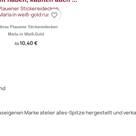
favorite_border
tlose Plauener Stickereidecken
Marla in Weiß-Gold
10,40 €
Ab
Vorschau

and
seigenen Marke atelier alles-Spitze hergestellt und verka