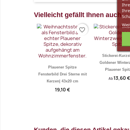
Ihre
Ihre
Vielleicht gefällt Ihnen auch
Scha
Wei
favorite_border
Stickerei-Kurzs
Goldener Winter
Plauener Spitze
Plauener Spit
Fensterbild Drei Sterne mit
13,60 €
Ab
Kerzen| 43x20 cm
19,10 €
Vorschau
Vo


Kunden, die diesen Artikel gekau