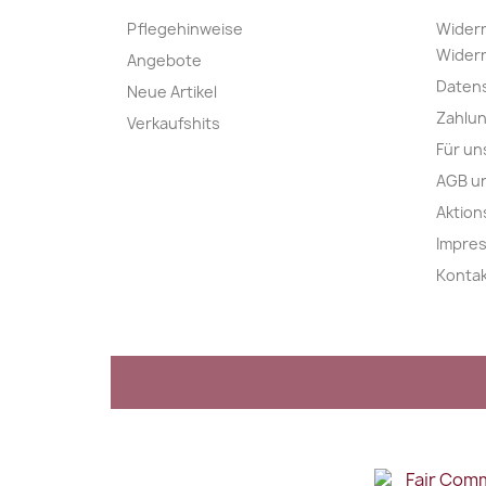
Pflegehinweise
Widerr
Widerr
Angebote
Daten
Neue Artikel
Zahlu
Verkaufshits
Für un
AGB u
Aktio
Impre
Konta