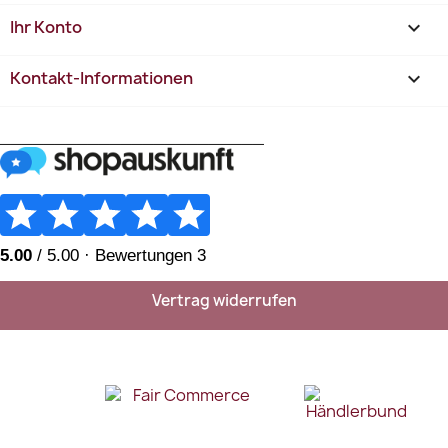
Ihr Konto

Kontakt-Informationen
keyboard_arrow_down
________________________
Vertrag widerrufen