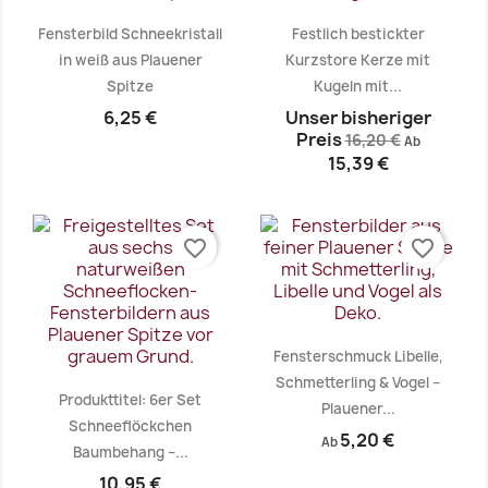
Fensterbild Schneekristall
Festlich bestickter
in weiß aus Plauener
Kurzstore Kerze mit
Spitze
Kugeln mit...
6,25 €
Unser bisheriger
Preis
16,20 €
Ab
15,39 €
Vorschau
Vorschau


favorite_border
favorite_border
Fensterschmuck Libelle,
Schmetterling & Vogel –
Produkttitel: 6er Set
Plauener...
Schneeflöckchen
5,20 €
Ab
Baumbehang –...
10,95 €