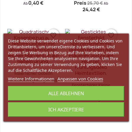
0,40 €
Preis
25,70 €
Ab
Ab
24,42 €
Vorschau
Vorschau


favorite_border
favorite_border
Diese Website verwendet eigene Cookies und Cookies von
Drittanbietern, um unsereDienste zu verbessern. Und
zeigen Sie Werbung in Bezug auf Ihre Vorlieben, indem
Sie Ihre Gewohnheiten analysieren navigation. Um Ihre
Zustimmung zu seiner Verwendung zu geben, klicken Sie
auf die Schaltfläche Akzeptieren.
Malerischer Gobelin
Weitere Informationen
Anpassen von Cookies
Kissenbezug Margeriten
Fensterbilder Kleine
45x45 cm
Blaumeise und
ALLE ABLEHNEN
24,10 €
Schmetterling im...
21,25 €
Vorschau
Vorschau


ICH AKZEPTIERE