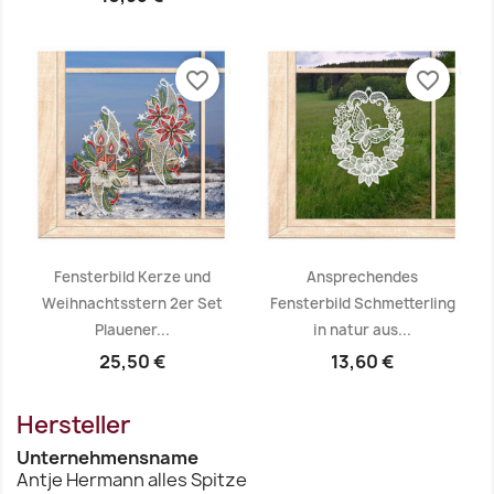
Vorschau
Vorschau


favorite_border
favorite_border
Fensterbild Kerze und
Ansprechendes
Weihnachtsstern 2er Set
Fensterbild Schmetterling
Plauener...
in natur aus...
Vorschau
Vorschau


25,50 €
13,60 €
Hersteller
Unternehmensname
Antje Hermann alles Spitze