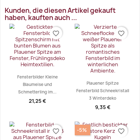
Kunden, die diesen Artikel gekauft
haben, kauften auch ...
favorite_border
favorite_border
Fensterbilder Kleine
Plauener Spitze
Blaumeise und
Fensterbild Schneekristall
Schmetterling im...
3 Winterdeko
21,25 €
9,35 €
Vorschau
Vorschau


-5%
favorite_border
favorite_border