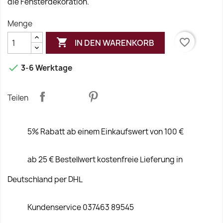
die Fensterdekoration.
Menge

favorite_border
IN DEN WARENKORB

3-6 Werktage
Teilen
5% Rabatt ab einem Einkaufswert von 100 €
ab 25 € Bestellwert kostenfreie Lieferung in
Deutschland per DHL
Kundenservice 037463 89545