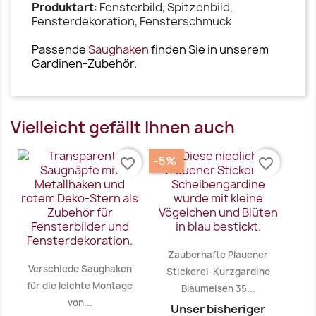
Produktart
: Fensterbild, Spitzenbild,
Fensterdekoration, Fensterschmuck
Passende
Saughaken
finden Sie in unserem
Gardinen-Zubehör.
Vielleicht gefällt Ihnen auch
-5%
favorite_border
favorite_border
Zauberhafte Plauener
Verschiede Saughaken
Stickerei-Kurzgardine
für die leichte Montage
Blaumeisen 35...
von...
Unser bisheriger