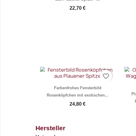
22,70 €
Vorschau

favorite_border
Farbenfrohes Fensterbild
Pl
Rosenköpfchen mit exotischen...
24,80 €
Hersteller