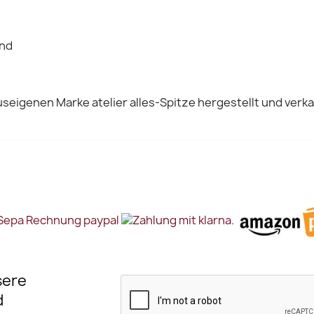
Vorschau
Vorschau


and
seigenen Marke atelier alles-Spitze hergestellt und verka
sere
d