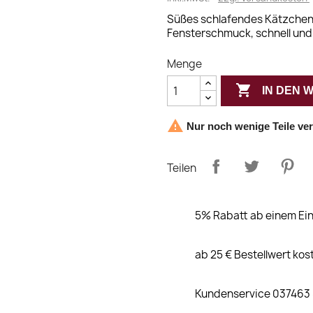
Süßes schlafendes Kätzchen 
Fensterschmuck, schnell und 
Menge

IN DEN

Nur noch wenige Teile ve
Teilen
5% Rabatt ab einem Ein
ab 25 € Bestellwert kos
Kundenservice 037463