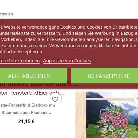
atze an
...
e Website verwendet eigene Cookies und Cookies von Drittanbiete
unsereDienste zu verbessern. Und zeigen Sie Werbung in Bezug a
 Vorlieben, indem Sie Ihre Gewohnheiten analysieren navigation.
 Zustimmung zu seiner Verwendung zu geben, klicken Sie auf die
ltfläche Akzeptieren.
tere Informationen
Anpassen von Cookies
rschau
ALLE ABLEHNEN
ICH AKZEPTIERE
ft haben, kauften auch ...
favorite_border
fa
ster-Fensterbild Eierkorb mit
Blaumeise aus Plauener...
21,15 €