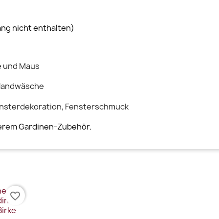
ng nicht enthalten)
e und Maus
 Handwäsche
 Fensterdekoration, Fensterschmuck
serem Gardinen-Zubehör.
favorite_border