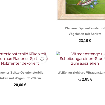
Vorschau
Vorschau


Plauener Spitze-Fensterbil
Vögelchen mit Schirm
23,10 €
favorite_border
fa
auener Spitze Osterfensterbild
Weiße ausziehbare Vitragenstang
Küken mit Wagen | 21x28 cm
2,85 €
Ab
20,60 €