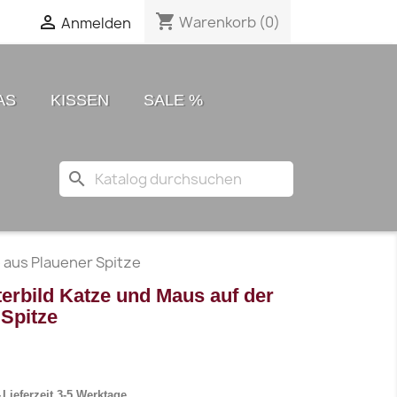
shopping_cart

Warenkorb
(0)
Anmelden
AS
KISSEN
SALE %
search
 aus Plauener Spitze
erbild Katze und Maus auf der
Spitze
Lieferzeit 3-5 Werktage