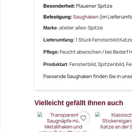
Plauener Spitze
Besonderheit:
Saughaken
(im Lieferumfa
Befestigung:
: atelier alles-Spitze
Marke
1 Stück Fensterbild Katz
Lieferumfang:
Feucht abwischen / bei Bedarf
Pflege:
: Fensterbild, Spitzenbild,
Produktart
Passende Saughaken finden Sie in un
Vielleicht gefällt Ihnen auch
favorite_border