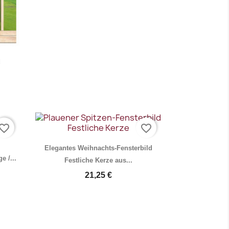
Vorschau

d
vorite_border
favorite_border
Elegantes Weihnachts-Fensterbild
e /...
Festliche Kerze aus...
21,25 €