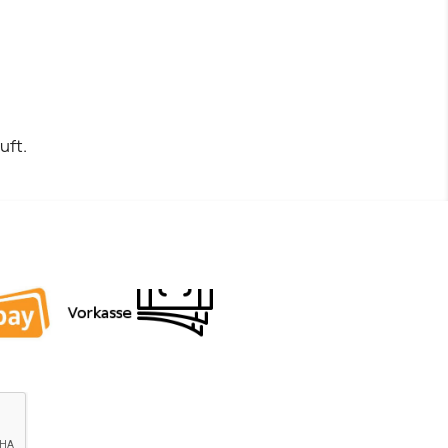
Vorschau

uft.