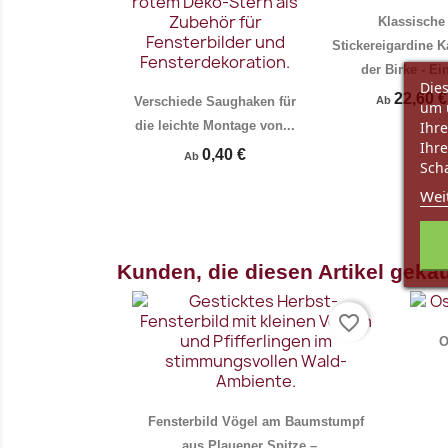
Klassische
Stickereigardine K
der Birke - Ein
Dies
22,60 €
Verschiede Saughaken für
Ab
um 
die leichte Montage von...
Ihre
Ihre
0,40 €
Ab
Scha
Wei
Vorschau
Vo


Kunden, die diesen Artikel gekau
favorite_border
O
Fensterbild Vögel am Baumstumpf
aus Plauener Spitze –...