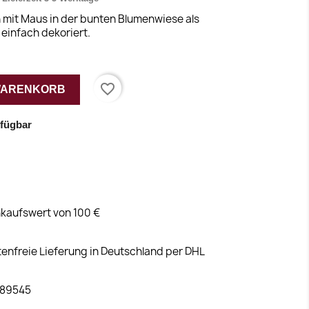
mit Maus in der bunten Blumenwiese als
einfach dekoriert.
favorite_border
 WARENKORB
rfügbar
kaufswert von 100 €
tenfreie Lieferung in Deutschland per DHL
 89545