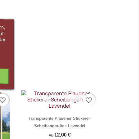
rn,
uf
 Um
vorite_border
favorite_border
Transparente Plauener Stickerei-
Scheibengardine Lavendel
12,00 €
Ab