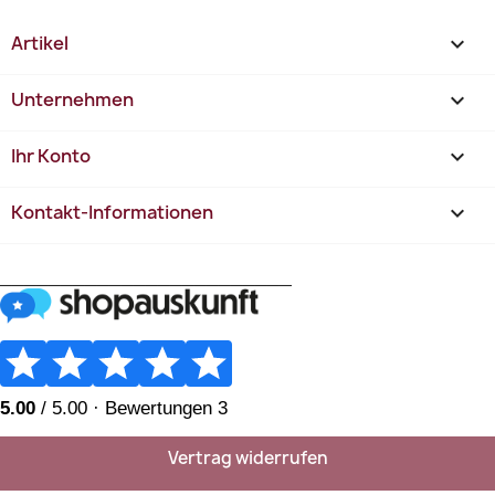
Artikel

Unternehmen

Ihr Konto

Kontakt-Informationen
keyboard_arrow_down
________________________
Vertrag widerrufen