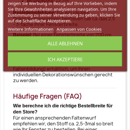
46 cm
Musterhöhe:
zeigen Sie Werbung in Bezug auf Ihre Vorlieben, indem
Sie Ihre Gewohnheiten analysieren navigation. Um Ihre
Für ein ideales
Bestellempfehlung:
Zustimmung zu seiner Verwendung zu geben, klicken Sie
Dekorationsergebnis bestellen Sie ca. das 2,5
auf die Schaltfläche Akzeptieren.
- 3-fache Ihrer Fensterbreite.
Weitere Informationen
Anpassen von Cookies
Bei einer Fensterbreite von 200 cm
Beispiel:
sollte die Stoffbreite zwischen 500 und 600
ALLE ABLEHNEN
cm liegen.
Auf Anfrage sind auch weitere Größen,
ICH AKZEPTIERE
Smokband und 3er Faltenband (mit 2,5-facher
Faltenbildung) erhältlich, um Ihren
individuellen Dekorationswünschen gerecht
zu werden.
Häufige Fragen (FAQ)
Wie berechne ich die richtige Bestellbreite für
den Store?
Für einen ansprechenden Faltenwurf
empfehlen wir, den Stoff ca. 2,5-3mal so breit
wie Ihr Fenster zu bestellen. Bei einer