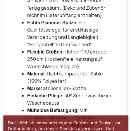
Alexandra mit Universalfaltenband,
fertig gesäumt (Deko und Zubehör
nicht im Lieferumfang enthalten)
Ein
Echte Plauener Spitze:
Qualitätssiegel für erstklassige
Verarbeitung und Langlebigkeit
"Hergestellt in Deutschland".
Höhen: 170 cm oder
Flexible Größen:
250 cm (Kostenfreie Kürzung auf
Wunschlänge möglich)
Halbtransparenter Sablé
Material:
(100% Polyester)
atelier alles-Spitze
Marke:
30° Schonwäsche im
Einfache Pflege:
Wäschebeutel
Mit
Mühelose Befestigung:
Universalfaltenband (geeignet für
Diese Website verwendet eigene Cookies und Cookies von
Gardinenschienen und Ringe)
Drittanbietern, um unsereDienste zu verbessern. Und