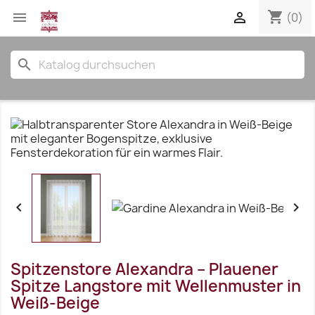
shopping_cart


(0)
search


Spitzenstore Alexandra – Plauener
Spitze Langstore mit Wellenmuster in
Weiß-Beige