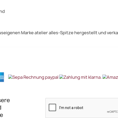
and
seigenen Marke atelier alles-Spitze hergestellt und verka
sere
d
e