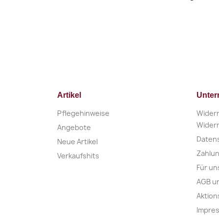
Artikel
Unte
Pflegehinweise
Widerr
Widerr
Angebote
Daten
Neue Artikel
Zahlu
Verkaufshits
Für un
AGB u
Aktio
Impre