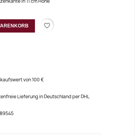
tzenkante in 11 cm Höhe
favorite_border
 WARENKORB
kaufswert von 100 €
tenfreie Lieferung in Deutschland per DHL
 89545