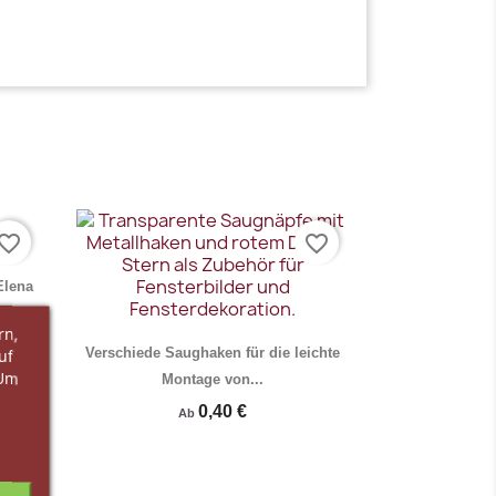
vorite_border
favorite_border
Elena
rn,
Verschiede Saughaken für die leichte
uf
 Um
Montage von...
0,40 €
Ab