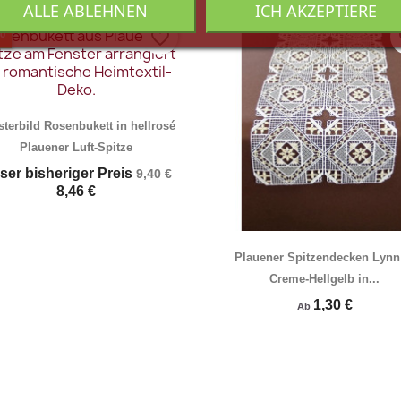
ALLE ABLEHNEN
Vorschau
ICH AKZEPTIERE
Vorschau


%
favorite_border
fa
sterbild Rosenbukett in hellrosé
Plauener Luft-Spitze
ser bisheriger Preis
9,40 €
8,46 €
Vorschau
Vorschau


Plauener Spitzendecken Lynn
Creme-Hellgelb in...
1,30 €
Ab