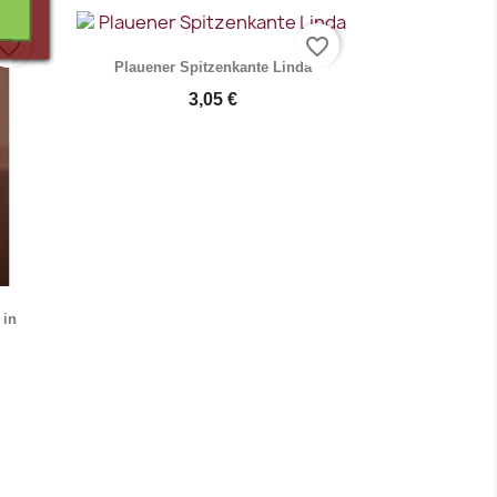
Vorschau

vorite_border
favorite_border
Plauener Spitzenkante Linda
3,05 €
Vorschau

 in