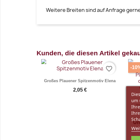
Weitere Breiten sind auf Anfrage gerne
Kunden, die diesen Artikel gekau
-10
favorite_border
Großes Plauener Spitzenmotiv Elena
2,05 €
Dies
um 
W
Ihre
Ihre
Scha
Un
Wei