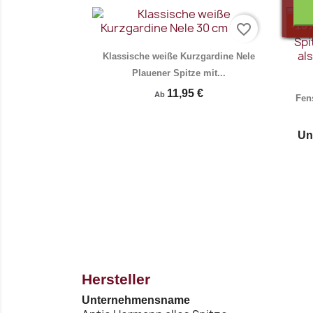
Vorschau

-10
favorite_border
Klassische weiße Kurzgardine Nele
Plauener Spitze mit...
11,95 €
Ab
Fen
Un
Vorschau

Hersteller
Unternehmensname