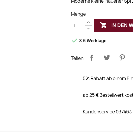
Moderne kleine Plauener Spi
Menge

IN DEN

3-6 Werktage
Teilen
5% Rabatt ab einem Ein
ab 25 € Bestellwert kos
Kundenservice 037463