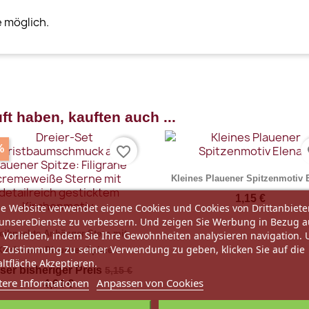
 möglich.
ft haben, kauften auch ...
%
favorite_border
fa
Kleines Plauener Spitzenmotiv 
1,15 €
e Website verwendet eigene Cookies und Cookies von Drittanbiete
unsereDienste zu verbessern. Und zeigen Sie Werbung in Bezug a
eihnachts-Anhänger Stern mit
 Vorlieben, indem Sie Ihre Gewohnheiten analysieren navigation.
 Zustimmung zu seiner Verwendung zu geben, klicken Sie auf die
Kirche aus Plauener Spitze...
ltfläche Akzeptieren.
ser bisheriger Preis
5,15 €
tere Informationen
Anpassen von Cookies
4,64 €