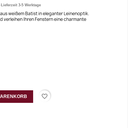
Lieferzeit 3-5 Werktage
us weißem Batist in eleganter Leinenoptik.
d verleihen Ihren Fenstern eine charmante
favorite_border
 WARENKORB