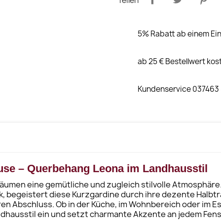
Teilen
5% Rabatt ab einem Ein
ab 25 € Bestellwert kos
Kundenservice 037463
hause – Querbehang Leona im Landhausstil
umen eine gemütliche und zugleich stilvolle Atmosphäre. 
ik, begeistert diese Kurzgardine durch ihre dezente Halbtr
en Abschluss. Ob in der Küche, im Wohnbereich oder im 
ndhausstil ein und setzt charmante Akzente an jedem Fens