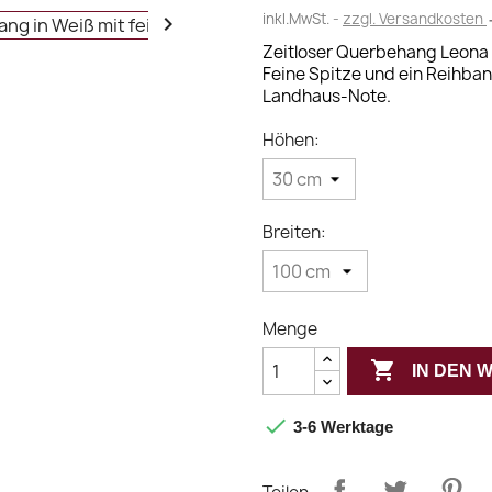
inkl.MwSt.
zzgl. Versandkosten

Zeitloser Querbehang Leona a
Feine Spitze und ein Reihban
Landhaus-Note.
Höhen:
Breiten:
Menge

IN DEN

3-6 Werktage