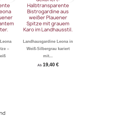
 Leona
Landhausgardine Leona in
tze –
Weiß-Silbergrau kariert
eiß
mit...
19,40 €
Ab
rschau
Vorschau

and