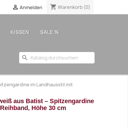
shopping_cart

Warenkorb
(0)
Anmelden
KISSEN
SALE %
search
itzengardine im Landhausstil mit
iß aus Batist – Spitzengardine
t Reihband, Höhe 30 cm