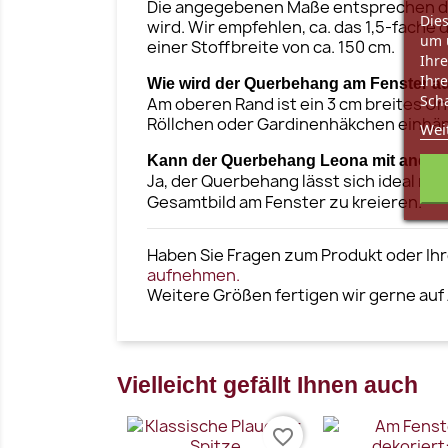
Die angegebenen Maße entsprechen dem 
Dies
wird. Wir empfehlen, ca. das 1,5-fache 
um 
einer Stoffbreite von ca. 150 cm.
Ihre
Ihre
Wie wird der Querbehang am Fenster a
Scha
Am oberen Rand ist ein 3 cm breites Un
Röllchen oder Gardinenhäkchen einhäng
Wei
Kann der Querbehang Leona mit ander
Ja, der Querbehang lässt sich ideal mi
Gesamtbild am Fenster zu kreieren.
Haben Sie Fragen zum Produkt oder Ihr
aufnehmen.
Weitere Größen fertigen wir gerne auf
Vielleicht gefällt Ihnen auch
favorite_border