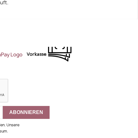
uft.
fen. Unsere
ssum.