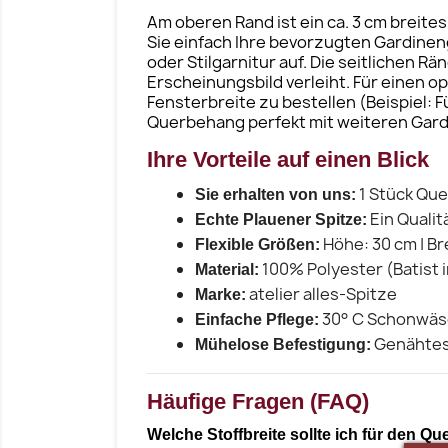
Am oberen Rand ist ein ca. 3 cm breit
Sie einfach Ihre bevorzugten Gardine
oder Stilgarnitur auf. Die seitlichen 
Erscheinungsbild verleiht. Für einen o
Fensterbreite zu bestellen (Beispiel: F
Querbehang perfekt mit weiteren Gard
Ihre Vorteile auf einen Blick
1 Stück Que
Sie erhalten von uns:
Ein Qualit
Echte Plauener Spitze:
Höhe: 30 cm | Br
Flexible Größen:
100% Polyester (Batist 
Material:
atelier alles-Spitze
Marke:
30° C Schonwäs
Einfache Pflege:
Genähtes 
Mühelose Befestigung:
Häufige Fragen (FAQ)
Welche Stoffbreite sollte ich für den 