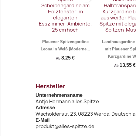
Plauener Spitzengardine
Landhausgardine
Leona in Weiß |Moderne...
mit Plauener Spi
Kurzgardine W
8,25 €
Ab
13,55 €
Ab
Vorschau
Vo


Hersteller
Unternehmensname
Antje Hermann alles Spitze
Adresse
Wacholderstr. 23, 08223 Werda, Deutschl
E-Mail
produkt@alles-spitze.de