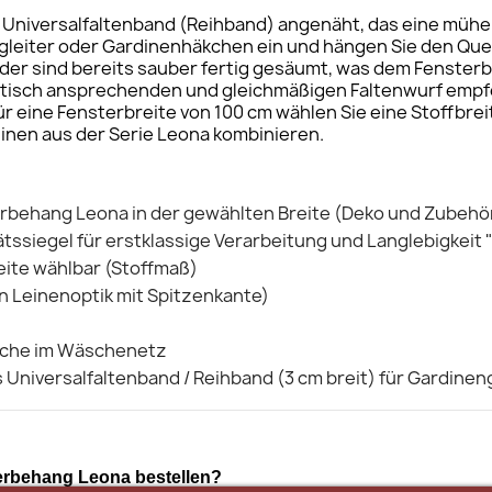
es Universalfaltenband (Reihband) angenäht, das eine müh
ngleiter oder Gardinenhäkchen ein und hängen Sie den Qu
Ränder sind bereits sauber fertig gesäumt, was dem Fenst
ptisch ansprechenden und gleichmäßigen Faltenwurf empfehl
ür eine Fensterbreite von 100 cm wählen Sie eine Stoffbrei
inen aus der Serie Leona kombinieren.
rbehang Leona in der gewählten Breite (Deko und Zubehör
ätssiegel für erstklassige Verarbeitung und Langlebigkeit 
eite wählbar (Stoffmaß)
in Leinenoptik mit Spitzenkante)
che im Wäschenetz
Universalfaltenband / Reihband (3 cm breit) für Gardineng
Querbehang Leona bestellen?