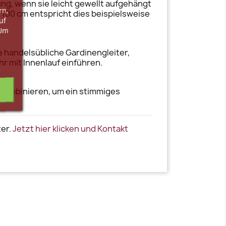
g, wenn sie leicht gewellt aufgehängt
rn,
n 100 cm entspricht dies beispielsweise
uf
 Um
e handelsübliche Gardinengleiter,
r mit Innenlauf einführen.
 kombinieren, um ein stimmiges
ter.
Jetzt hier klicken und Kontakt