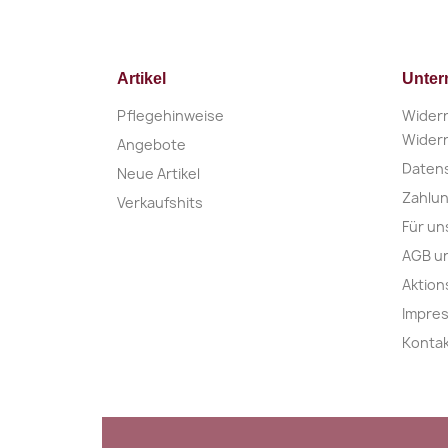
Artikel
Unte
Pflegehinweise
Widerr
Widerr
Angebote
Daten
Neue Artikel
Zahlu
Verkaufshits
Für un
AGB u
Aktio
Impre
Konta