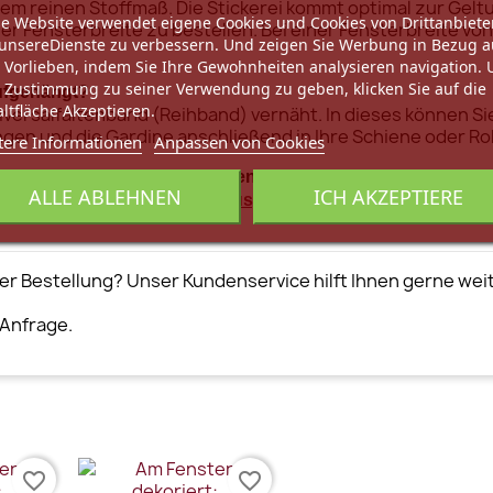
reinen Stoffmaß. Die Stickerei kommt optimal zur Geltun
e Website verwendet eigene Cookies und Cookies von Drittanbiete
der Fensterbreite zu bestellen. Bei einer Fensterbreite vo
unsereDienste zu verbessern. Und zeigen Sie Werbung in Bezug a
 Vorlieben, indem Sie Ihre Gewohnheiten analysieren navigation.
 Zustimmung zu seiner Verwendung zu geben, klicken Sie auf die
ufgehängt?
ltfläche Akzeptieren.
iversalfaltenband (Reihband) vernäht. In dieses können Si
en und die Gardine anschließend in Ihre Schiene oder Roh
tere Informationen
Anpassen von Cookies
en Gardinen kombiniert werden?
ALLE ABLEHNEN
ICH AKZEPTIERE
t unserer
aus der Serie Leona
passenden Landhausgardine
er Bestellung? Unser Kundenservice hilft Ihnen gerne wei
 Anfrage.
favorite_border
favorite_border