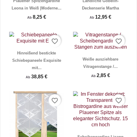
Plauener Spitzengardine
Ländliche Gobelin-
Leona in Weiß |Moderne...
Deckenserie Martha
8,25 €
12,95 €
Ab
Ab


Vorschau
Vorschau
favorite_border
favorite_border
Hinreißend bestickte
Weiße ausziehbare
Schiebepaneele Exquisite
Vitragenstange /...
mit...
2,85 €
38,85 €
Ab
Ab
favorite_border
favorite_border


Vorschau
Vorschau
Scheibengardine Lisann