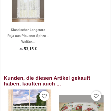
Klassischer Langstore
Raja aus Plauener Spitze –
Weißer...

Vorschau
53,15 €
Ab
Kunden, die diesen Artikel gekauft
haben, kauften auch ...
favorite_border
favorite_border