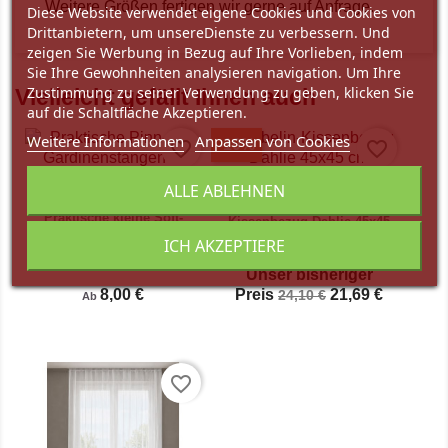
Weitere Größen fertigen wir gerne auf Anfrage.
Diese Website verwendet eigene Cookies und Cookies von
Drittanbietern, um unsereDienste zu verbessern. Und
zeigen Sie Werbung in Bezug auf Ihre Vorlieben, indem
Sie Ihre Gewohnheiten analysieren navigation. Um Ihre
Zustimmung zu seiner Verwendung zu geben, klicken Sie
Vielleicht gefällt Ihnen auch
auf die Schaltfläche Akzeptieren.
Weitere Informationen
Anpassen von Cookies
-10%
favorite_border
favorite_border
ALLE ABLEHNEN
Malerischer Gobelin-
Praktische kleine Soft-
Kissenbezug Dahlie 45x45
Klemmstangen in weiß 30-
ICH AKZEPTIERE
cm
50 cm
Unser bisheriger
8,00 €
Preis
21,69 €
24,10 €
Ab
favorite_border


Vorschau
Vorschau