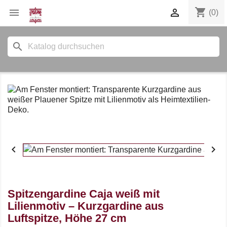
shopping_cart


(0)
search


Spitzengardine Caja weiß mit
Lilienmotiv – Kurzgardine aus
Luftspitze, Höhe 27 cm