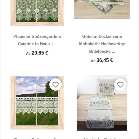
Plauener Spitzengardine
Gobelin-Deckenserie
Catarine in Natur |...
Mohnkorb: Hochwertige
Mitteldecke,...
20,65 €
Ab


Vorschau
Vorschau
36,45 €
Ab
favorite_border
favorite_border