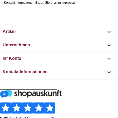
Kontaktinformationen finden Sie u. a. im Impressum.

Artikel

Unternehmen

Ihr Konto
keyboard_arrow_down
Kontakt-Informationen
________________________