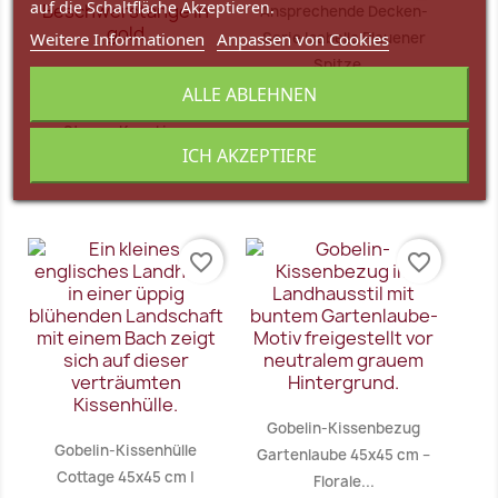
auf die Schaltfläche Akzeptieren.
Ansprechende Decken-
Weitere Informationen
Anpassen von Cookies
Serie Isabella Plauener
Spitze...
Dezente Beschwerstange
ALLE ABLEHNEN
26,75 €
Ab
/ Scheibengardinen-
Stange Kugel in...
ICH AKZEPTIERE
8,20 €
Ab
Vorschau
Vorschau


favorite_border
favorite_border
Gobelin-Kissenbezug
Gobelin-Kissenhülle
Gartenlaube 45x45 cm –
Cottage 45x45 cm |
Florale...