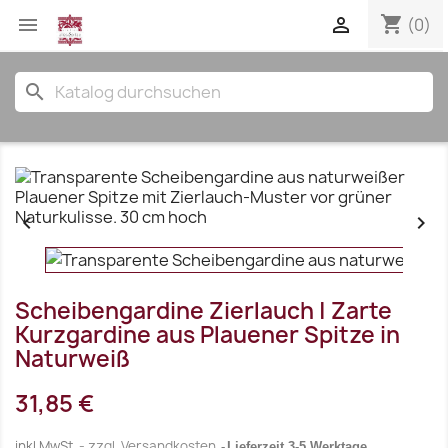
shopping_cart


(0)
search


Scheibengardine Zierlauch | Zarte
Kurzgardine aus Plauener Spitze in
Naturweiß
31,85 €
inkl.MwSt.
zzgl. Versandkosten
Lieferzeit 3-5 Werktage