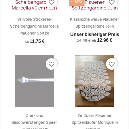
-10%
favorite_border
favorite_border
Vorschau
Vorschau


Stilvolle Stickerei-
Klassische weiße Plauener
Scheibengardine Marcella
Spitzengardine Jolin
Plauener Spitze
Unser bisheriger Preis
12,96 €
14,40 €
11,75 €
Ab
Ab
favorite_border
favorite_border
Vorschau
Vorschau


Zier- und
Zeitloser Plauener
Beschwerstangen Speer
Spitzenläufer Monique in