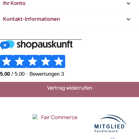
Ihr Konto

Kontakt-Informationen
keyboard_arrow_down
________________________
Vertrag widerrufen