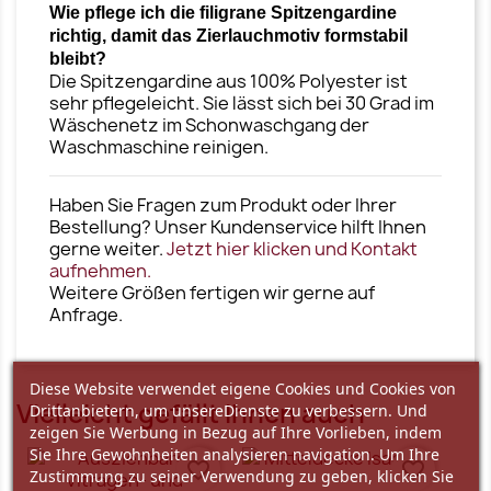
Wie pflege ich die filigrane Spitzengardine
richtig, damit das Zierlauchmotiv formstabil
bleibt?
Die Spitzengardine aus 100% Polyester ist
sehr pflegeleicht. Sie lässt sich bei 30 Grad im
Wäschenetz im Schonwaschgang der
Waschmaschine reinigen.
Haben Sie Fragen zum Produkt oder Ihrer
Bestellung? Unser Kundenservice hilft Ihnen
gerne weiter.
Jetzt hier klicken und Kontakt
aufnehmen.
Weitere Größen fertigen wir gerne auf
Anfrage.
Diese Website verwendet eigene Cookies und Cookies von
Vielleicht gefällt Ihnen auch
Drittanbietern, um unsereDienste zu verbessern. Und
zeigen Sie Werbung in Bezug auf Ihre Vorlieben, indem
Sie Ihre Gewohnheiten analysieren navigation. Um Ihre
favorite_border
favorite_border
Zustimmung zu seiner Verwendung zu geben, klicken Sie