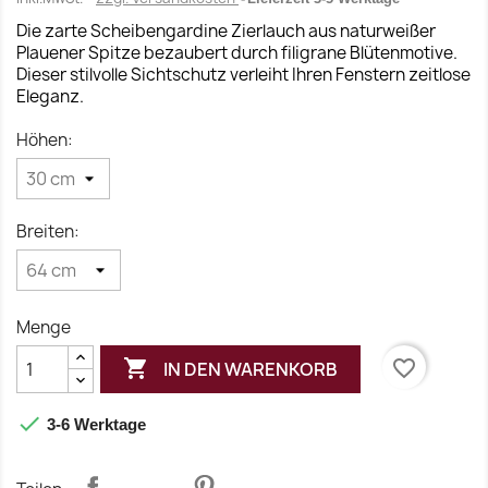
Die zarte Scheibengardine Zierlauch aus naturweißer
Plauener Spitze bezaubert durch filigrane Blütenmotive.
Dieser stilvolle Sichtschutz verleiht Ihren Fenstern zeitlose
Eleganz.
Höhen:
Breiten:
Menge

favorite_border
IN DEN WARENKORB

3-6 Werktage