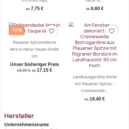
in chrom matt
natur in...
Vorschau
Vorschau


7,75 €
6,60 €
Ab
Ab
-10%
favorite_border
favorite_border
Plauener Spitzendecke
Vera in natur-taupe 40x90
cm
Unser bisheriger Preis
17,15 €
19,05 €
Ab
Landhausgardine Annie
mit Plauener Spitze –
Cremeweiße...
19,40 €
Vorschau
Vorschau


Ab
Hersteller
Unternehmensname