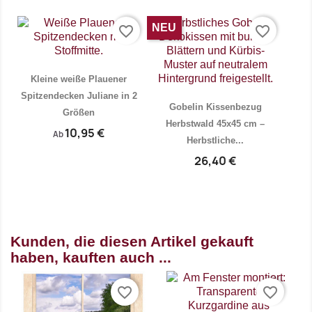
NEU
favorite_border
favorite_border
Kleine weiße Plauener
Spitzendecken Juliane in 2
Gobelin Kissenbezug
Größen
Herbstwald 45x45 cm –
10,95 €
Ab
Herbstliche...
26,40 €


Vorschau
Vorschau
Kunden, die diesen Artikel gekauft
haben, kauften auch ...
favorite_border
favorite_border