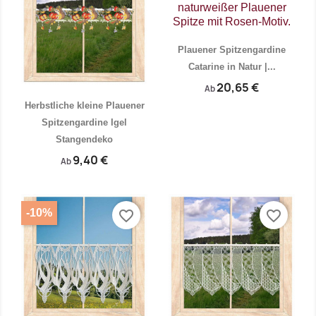
Plauener Spitzengardine
Catarine in Natur |...
20,65 €
Ab
Herbstliche kleine Plauener
Spitzengardine Igel
Stangendeko


Vorschau
Vorschau
9,40 €
Ab
-10%
favorite_border
favorite_border