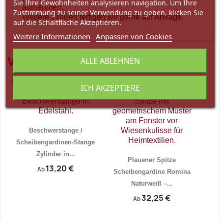
Sie Ihre Gewohnheiten analysieren navigation. Um Ihre
aufnehmen.
Zustimmung zu seiner Verwendung zu geben, klicken Sie
Weitere Größen fertigen wir gerne auf Anfrage.
auf die Schaltfläche Akzeptieren.
Weitere Informationen
Anpassen von Cookies
Vielleicht gefällt Ihnen auch
ALLE ABLEHNEN
favorite_border
favorite_border
ICH AKZEPTIERE
Beschwerstange /
Scheibengardinen-Stange
Zylinder in...
Plauener Spitze
13,20 €
Ab
Scheibengardine Romina
Naturweiß –...
32,25 €
Ab


Vorschau
Vorschau