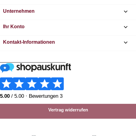

Unternehmen

Ihr Konto
keyboard_arrow_down
Kontakt-Informationen
________________________
Vertrag widerrufen