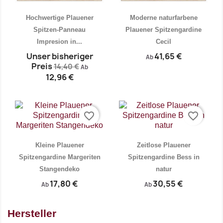
Hochwertige Plauener
Moderne naturfarbene
Spitzen-Panneau
Plauener Spitzengardine
Impresion in...
Cecil


Vorschau
Vorschau
Unser bisheriger
41,65 €
Ab
Preis
14,40 €
Ab
12,96 €
favorite_border
favorite_border
Kleine Plauener
Zeitlose Plauener
Spitzengardine Margeriten
Spitzengardine Bess in
Stangendeko
natur
17,80 €
30,55 €
Ab
Ab
Hersteller