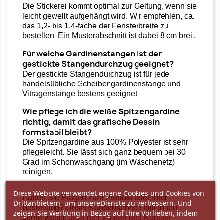
Die Stickerei kommt optimal zur Geltung, wenn sie
leicht gewellt aufgehängt wird. Wir empfehlen, ca.
das 1,2- bis 1,4-fache der Fensterbreite zu
bestellen. Ein Musterabschnitt ist dabei 8 cm breit.
Für welche Gardinenstangen ist der
gestickte Stangendurchzug geeignet?
Der gestickte Stangendurchzug ist für jede
handelsübliche Scheibengardinenstange und
Vitragenstange bestens geeignet.
Wie pflege ich die weiße Spitzengardine
richtig, damit das grafische Dessin
formstabil bleibt?
Die Spitzengardine aus 100% Polyester ist sehr
pflegeleicht. Sie lässt sich ganz bequem bei 30
Grad im Schonwaschgang (im Wäschenetz)
reinigen.
Diese Website verwendet eigene Cookies und Cookies von
Haben Sie Fragen zum Produkt oder Ihrer
Drittanbietern, um unsereDienste zu verbessern. Und
Bestellung? Unser Kundenservice hilft Ihnen
zeigen Sie Werbung in Bezug auf Ihre Vorlieben, indem
gerne weiter.
Jetzt hier klicken und Kontakt