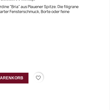
ine "Bria" aus Plauener Spitze. Die filigrane
arter Fensterschmuck, Borte oder feine
favorite_border
 WARENKORB