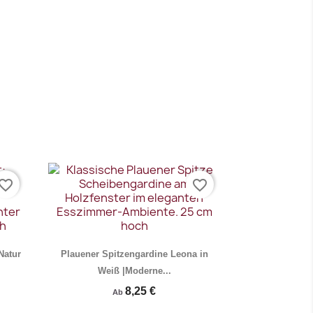
vorite_border
favorite_border
Natur
Plauener Spitzengardine Leona in
Weiß |Moderne...
8,25 €
Ab