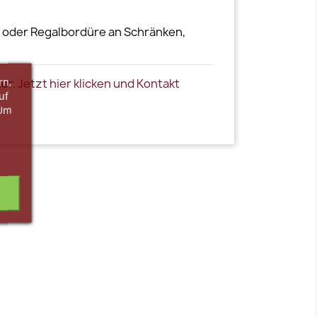
te oder Regalbordüre an Schränken,
rn,
ter.
Jetzt hier klicken und Kontakt
uf
 Um