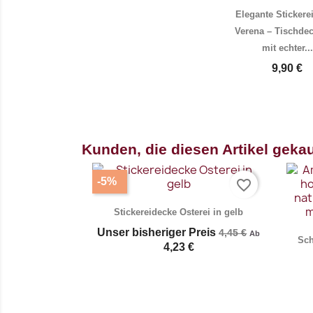
Elegante Stickere
Verena – Tischde
mit echter...
9,90 €
Vorschau
Vo


Kunden, die diesen Artikel gekau
-5%
favorite_border
Stickereidecke Osterei in gelb
Unser bisheriger Preis
4,45 €
Ab
Sch
4,23 €