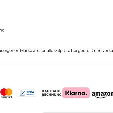
Vorschau
Vorschau


and
seigenen Marke atelier alles-Spitze hergestellt und verka