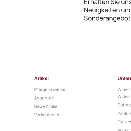
Erhalten Sie un
Neuigkeiten un
Sonderangebot
Artikel
Unte
Pflegehinweise
Widerr
Widerr
Angebote
Daten
Neue Artikel
Zahlu
Verkaufshits
Für un
AGB u