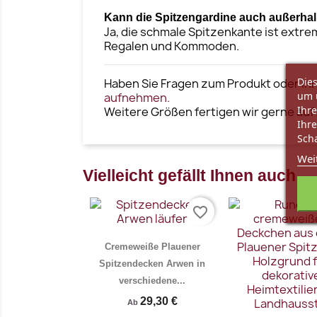
Kann die Spitzengardine auch außerhal
Ja, die schmale Spitzenkante ist extre
Regalen und Kommoden.
Dies
Haben Sie Fragen zum Produkt oder Ihr
um 
aufnehmen.
Ihre
Weitere Größen fertigen wir gerne auf
Ihre
Scha
Wei
Vielleicht gefällt Ihnen auch
favorite_border
Cremeweiße Plauener
Spitzendecken Arwen in
verschiedene...
29,30 €
Ab