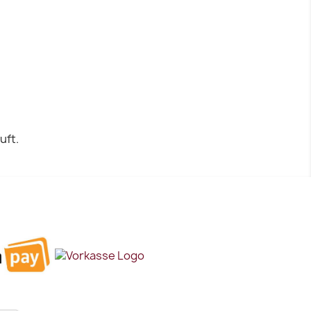
Vorschau

uft.