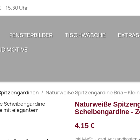
0 - 15.30 Uhr
FENSTERBILDER
TISCHWÄSCHE
EXTRAS
ND MOTIVE
Spitzengardinen
Naturweiße Spitzengardine Bria – Klei
Naturweiße Spitzeng
Scheibengardine - Z
4,15 €
inkl.MwSt.
zzgl. Versandkosten