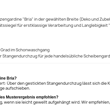
tzengardine "Bria" in der gewählten Breite (Deko und Zube
ätssiegel für erstklassige Verarbeitung und Langlebigkeit 
0 Grad im Schonwaschgang
r Stangendurchzug für jede handelsübliche Scheibengar
dine Bria?
ert: Über den gestickten Stangendurchzug lässt sich die K
ge aufschieben.
males Musterergebnis empfohlen?
, wenn sie leicht gewellt aufgehängt wird. Wir empfehlen, c