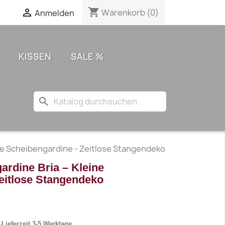
shopping_cart

Warenkorb
(0)
Anmelden
KISSEN
SALE %
search
ne Scheibengardine - Zeitlose Stangendeko
ardine Bria – Kleine
eitlose Stangendeko
Lieferzeit 3-5 Werktage