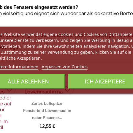
b des Fensters eingesetzt werden?
m vielseitig und eignet sich wunderbar als dekorative Bor
e Website verwendet eigene Cookies und Cookies von Drittanbiete
er Bestellung? Unser Kundenservice hilft Ihnen gerne wei
unsereDienste zu verbessern. Und zeigen Sie Werbung in Bezug a
 Vorlieben, indem Sie Ihre Gewohnheiten analysieren navigation.
 Anfrage.
 Zustimmung zu seiner Verwendung zu geben, klicken Sie auf die
ltfläche Akzeptieren.
tere Informationen
Anpassen von Cookies
ALLE ABLEHNEN
ICH AKZEPTIERE
favorite_border
favorite_border
Zartes Luftspitze-
Fensterbild Löwenmaul in
natur Plauener...
12,55 €