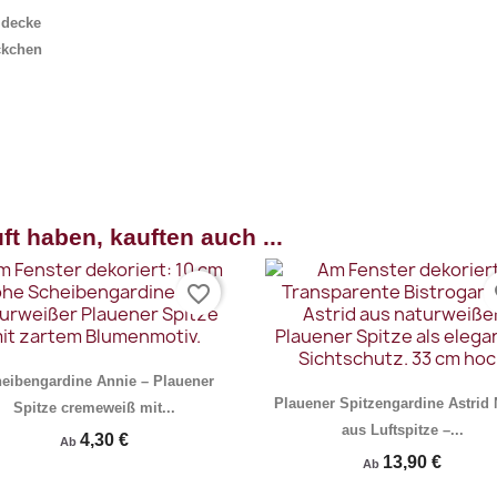
idecke
ckchen
rschau
Vorschau

ft haben, kauften auch ...
favorite_border
fa
eibengardine Annie – Plauener
Plauener Spitzengardine Astrid 
Spitze cremeweiß mit...
aus Luftspitze –...
4,30 €
Ab
13,90 €
Ab