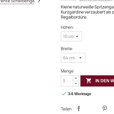

Kleine naturweiße Spitzengard
Kurzgardine verzaubert als z
Regalbordüre.
Höhen:
Breite:
Menge

IN DEN

3-6 Werktage
Teilen