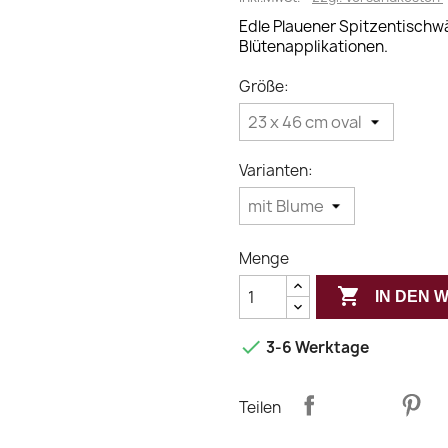
Edle Plauener Spitzentischwä
Blütenapplikationen.
Größe:
Varianten:
Menge

IN DEN

3-6 Werktage
Teilen