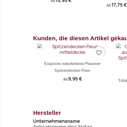
15,95 €
Ab
17,75 €
Ab
Vorschau
Vo


Kunden, die diesen Artikel gekau
favorite_border
Exquisite naturfarbene Plauener
Spitzendecken Fleur
9,95 €
Ab
Tüll
Hersteller
Vorschau

Unternehmensname
Antje Hermann alles Spitze