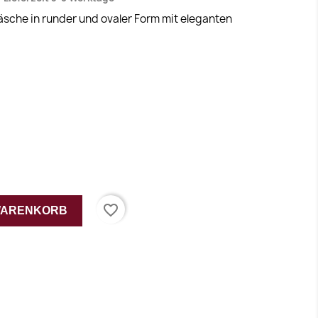
sche in runder und ovaler Form mit eleganten
favorite_border
 WARENKORB