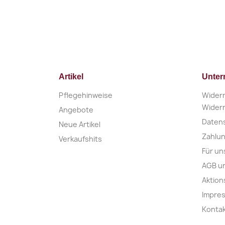
Artikel
Unte
Pflegehinweise
Widerr
Widerr
Angebote
Daten
Neue Artikel
Zahlu
Verkaufshits
Für un
AGB u
Aktio
Impre
Konta