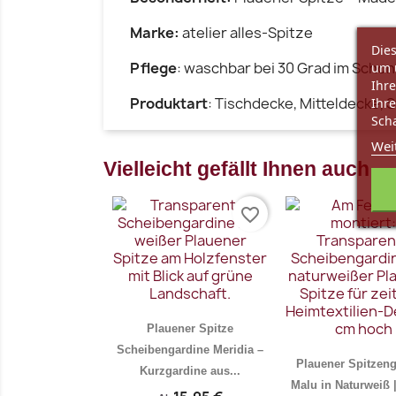
Marke:
atelier alles-Spitze
Dies
Pflege
:
waschbar bei 30 Grad im Sch
um 
Ihre
Produktart
: Tischdecke, Mitteldecke, 
Ihre
Scha
Wei
Vielleicht gefällt Ihnen auch
favorite_border
Plauener Spitze
Scheibengardine Meridia –
Plauener Spitzeng
Kurzgardine aus...
Malu in Naturweiß |