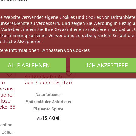
e Website verwendet eigene Cookies und Cookies von Drittanbiete
onwaschgang
unsereDienste zu verbessern. Und zeigen Sie Werbung in Bezug a
 Vorlieben, indem Sie Ihre Gewohnheiten analysieren navigation.
Stickereidecke, Spitzendecke
 Zustimmung zu seiner Verwendung zu geben, klicken Sie auf die
ltfläche Akzeptieren.
tere Informationen
Anpassen von Cookies
ALLE ABLEHNEN
ICH AKZEPTIERE
favorite_border
favorite_border
Naturfarbener
Spitzenläufer Astrid aus
Plauener Spitze
13,40 €
Ab
ardine
 Edle...