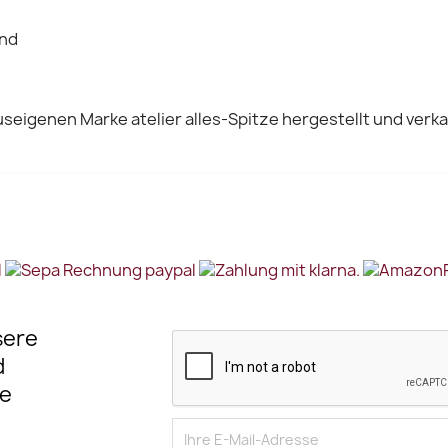
and
seigenen Marke atelier alles-Spitze hergestellt und verka
sere
d
e