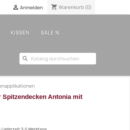
shopping_cart

Warenkorb
(0)
Anmelden
KISSEN
SALE %
search
enapplikationen
 Spitzendecken Antonia mit
Lieferzeit 3-5 Werktage