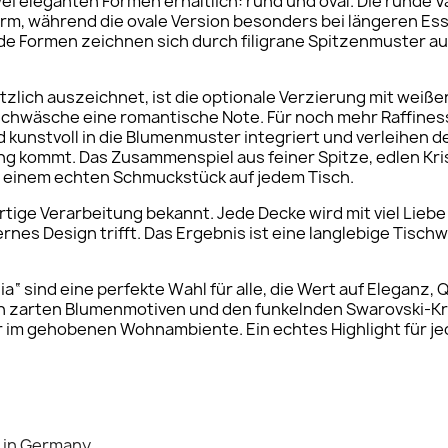
ei eleganten Formen erhältlich: rund und oval. Die runde V
orm, während die ovale Version besonders bei längeren Es
ide Formen zeichnen sich durch filigrane Spitzenmuster a
zlich auszeichnet, ist die optionale Verzierung mit weiße
Tischwäsche eine romantische Note. Für noch mehr Raffines
nd kunstvoll in die Blumenmuster integriert und verleihen
ng kommt. Das Zusammenspiel aus feiner Spitze, edlen Kris
 einem echten Schmuckstück auf jedem Tisch.
rtige Verarbeitung bekannt. Jede Decke wird mit viel Liebe
nes Design trifft. Das Ergebnis ist eine langlebige Tisch
 sind eine perfekte Wahl für alle, die Wert auf Eleganz, 
en zarten Blumenmotiven und den funkelnden Swarovski-Kris
r im gehobenen Wohnambiente. Ein echtes Highlight für j
 in Germany