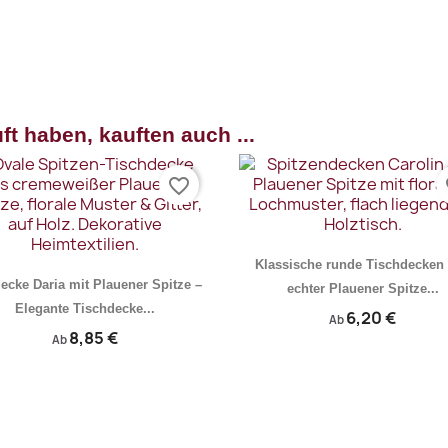
rschau
Vorschau

ft haben, kauften auch ...
favorite_border
fa
Klassische runde Tischdecken
decke Daria mit Plauener Spitze –
echter Plauener Spitze...
Elegante Tischdecke...
6,20 €
Ab
8,85 €
Ab
Vorschau
Vorschau

