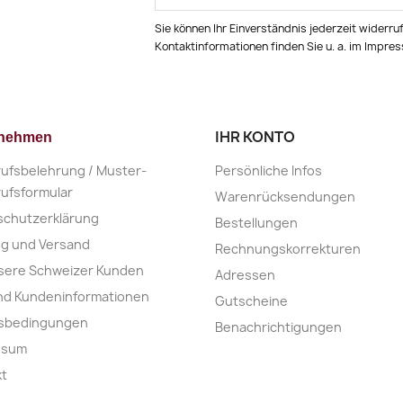
Sie können Ihr Einverständnis jederzeit widerru
Kontaktinformationen finden Sie u. a. im Impre
IHR KONTO
rnehmen
ufsbelehrung / Muster-
Persönliche Infos
ufsformular
Warenrücksendungen
schutzerklärung
Bestellungen
ng und Versand
Rechnungskorrekturen
sere Schweizer Kunden
Adressen
nd Kundeninformationen
Gutscheine
nsbedingungen
Benachrichtigungen
ssum
kt