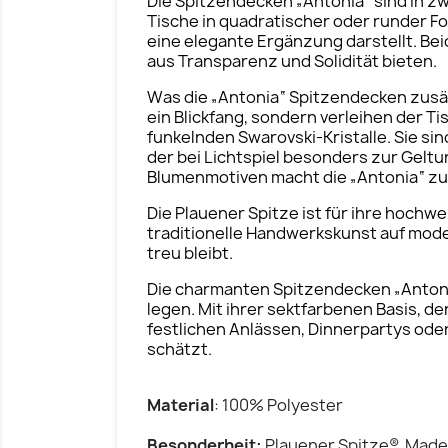
Die Spitzendecken „Antonia“ sind in zw
Tische in quadratischer oder runder F
eine elegante Ergänzung darstellt. Be
aus Transparenz und Solidität bieten.
Was die „Antonia“ Spitzendecken zusät
ein Blickfang, sondern verleihen der 
funkelnden Swarovski-Kristalle. Sie si
der bei Lichtspiel besonders zur Geltu
Blumenmotiven macht die „Antonia“ zu
Die Plauener Spitze ist für ihre hochwe
traditionelle Handwerkskunst auf moder
treu bleibt.
Die charmanten Spitzendecken „Antonia“
legen. Mit ihrer sektfarbenen Basis, d
festlichen Anlässen, Dinnerpartys ode
schätzt.
Material
: 100% Polyester
Besonderheit:
Plauener Spitze® Made