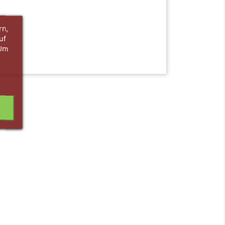
rn,
uf
 Um