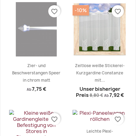
-10%
favorite_border
favorite_border
Zier- und
Zeitlose weiße Stickerei-
Beschwerstangen Speer
Kurzgardine Constanze
in chrom matt
mit...
Vorschau
Vorschau


7,75 €
Unser bisheriger
Ab
Preis
7,92 €
8,80 €
Ab
favorite_border
favorite_border
Leichte Plexi-