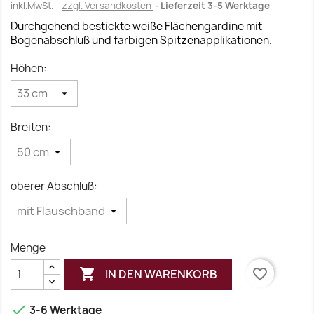
inkl.MwSt.
zzgl. Versandkosten
Lieferzeit 3-5 Werktage
Durchgehend bestickte weiße Flächengardine mit
Bogenabschluß und farbigen Spitzenapplikationen.
Höhen:
Breiten:
oberer Abschluß:
Menge

favorite_border
IN DEN WARENKORB

3-6 Werktage