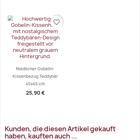
Vorschau
Vorschau


favorite_border
Niedlicher Gobelin-
Kissenbezug Teddybär
45x45 cm
25,90 €
Vorschau

Kunden, die diesen Artikel gekauft
haben, kauften auch ...