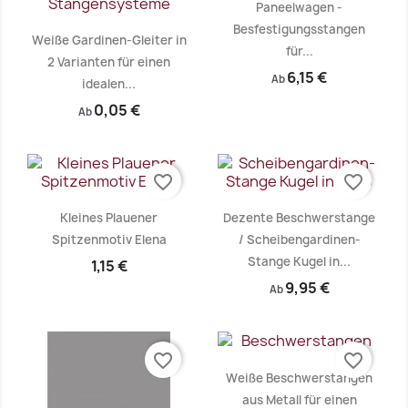
Paneelwagen -
Besfestigungsstangen
Weiße Gardinen-Gleiter in
für...
2 Varianten für einen
6,15 €
Ab
idealen...
0,05 €
Ab
Vorschau
Vorschau


favorite_border
favorite_border
Kleines Plauener
Dezente Beschwerstange
Spitzenmotiv Elena
/ Scheibengardinen-
Stange Kugel in...
1,15 €
9,95 €
Ab
favorite_border
favorite_border
Weiße Beschwerstangen
Vorschau
Vorschau


aus Metall für einen