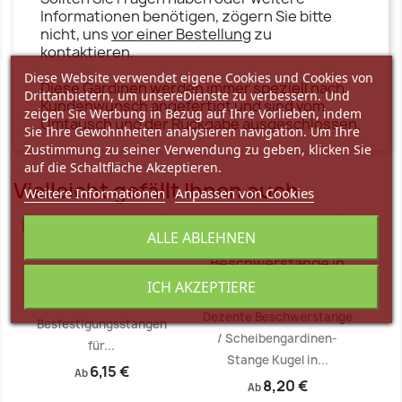
Informationen benötigen, zögern Sie bitte
nicht, uns
vor einer Bestellung
zu
kontaktieren.
Diese Website verwendet eigene Cookies und Cookies von
Diese Gardinen werden immer speziell nach
Drittanbietern, um unsereDienste zu verbessern. Und
Kundenwunsch angefertigt und sind vom
zeigen Sie Werbung in Bezug auf Ihre Vorlieben, indem
Umtausch und der Rückgabe ausgeschlossen.
Sie Ihre Gewohnheiten analysieren navigation. Um Ihre
Zustimmung zu seiner Verwendung zu geben, klicken Sie
auf die Schaltfläche Akzeptieren.
Vielleicht gefällt Ihnen auch
Weitere Informationen
Anpassen von Cookies
favorite_border
favorite_border
ALLE ABLEHNEN
Leichte Plexi-
ICH AKZEPTIERE
Paneelwagen -
Dezente Beschwerstange
Besfestigungsstangen
/ Scheibengardinen-
für...
Stange Kugel in...
6,15 €
Ab
8,20 €
Ab