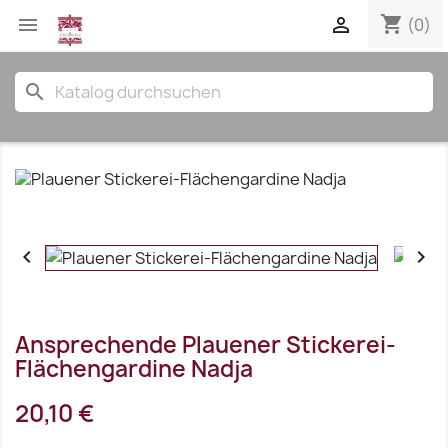
shopping_cart


(0)
search


Ansprechende Plauener Stickerei-
Flächengardine Nadja
20,10 €