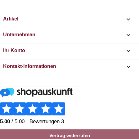

Artikel

Unternehmen

Ihr Konto
keyboard_arrow_down
Kontakt-Informationen
________________________
Vertrag widerrufen