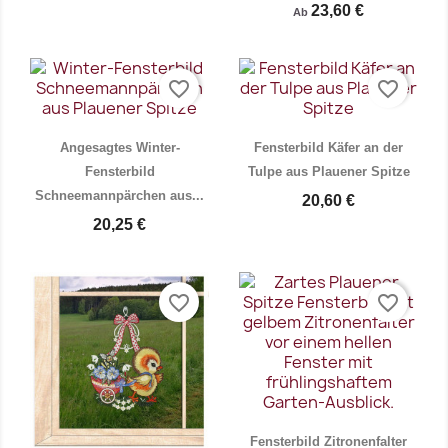
23,60 €
Ab
favorite_border
favorite_border
Vorschau
Vorschau


Angesagtes Winter-
Fensterbild Käfer an der
Fensterbild
Tulpe aus Plauener Spitze
Schneemannpärchen aus...
20,60 €
20,25 €
favorite_border
favorite_border
Vorschau
Vorschau


Fensterbild Zitronenfalter