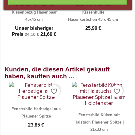
Freundlicher Gobelin-
Niedliche Gobelin-
Kissenbezug Hasenpaar
Kissenhülle
45x45 cm
Hasenkörbchen 45 x 45 cm
Unser bisheriger
25,90 €
Preis
21,69 €
24,10 €
Vorschau
Vorschau


Kunden, die diesen Artikel gekauft
haben, kauften auch ...
favorite_border
favorite_border
Fensterbild Herbstigel aus
Fensterbild Küken mit
Plauener Spitze
Halstuch Plauener Spitze |
23,85 €
21x33 cm