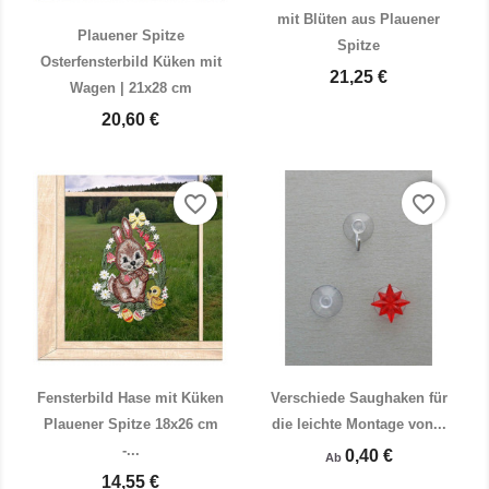
mit Blüten aus Plauener
Plauener Spitze
Spitze
Osterfensterbild Küken mit
21,25 €
Wagen | 21x28 cm
Vorschau
Vorschau


20,60 €
favorite_border
favorite_border
Fensterbild Hase mit Küken
Verschiede Saughaken für
Plauener Spitze 18x26 cm
die leichte Montage von...
-...
0,40 €
Ab
Vorschau
Vorschau


14,55 €