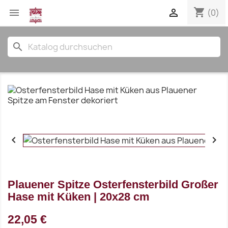
shopping_cart


(0)
search


Plauener Spitze Osterfensterbild Großer
Hase mit Küken | 20x28 cm
22,05 €