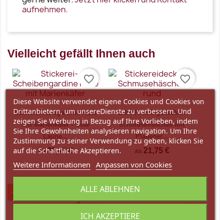
aufnehmen.
Vielleicht gefällt Ihnen auch
favorite_border
favorite_border
Diese Website verwendet eigene Cookies und Cookies von
Drittanbietern, um unsereDienste zu verbessern. Und
Stickerei-Kurzgardine Hase
Edle Frühlingsdecken
zeigen Sie Werbung in Bezug auf Ihre Vorlieben, indem
mit Marienkäfer - Gute
Schmusehäschen mit
Sie Ihre Gewohnheiten analysieren navigation. Um Ihre
Laune...
Plauener...
Zustimmung zu seiner Verwendung zu geben, klicken Sie
auf die Schaltfläche Akzeptieren.
23,45 €
21,75 €
Ab
Ab
Weitere Informationen
Anpassen von Cookies
ALLE ABLEHNEN
-10%
favorite_border
favorite_border
Vorschau
Vorschau


ICH AKZEPTIERE