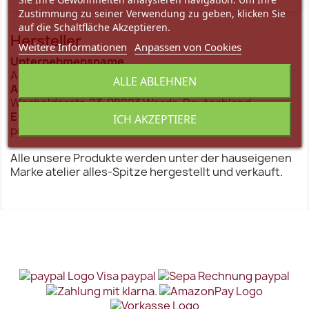
Zustimmung zu seiner Verwendung zu geben, klicken Sie
auf die Schaltfläche Akzeptieren.
Hersteller
Weitere Informationen
Anpassen von Cookies
Unternehmensname
Antje Hermann alles Spitze
ALLE ABLEHNEN
Adresse
Wacholderstr. 23, 08223 Werda, Deutschland
E-Mail
ICH AKZEPTIERE
produkt@alles-spitze.de
Alle unsere Produkte werden unter der hauseigenen
Marke atelier alles-Spitze hergestellt und verkauft.