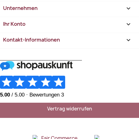
Unternehmen

Ihr Konto

Kontakt-Informationen
keyboard_arrow_down
________________________
Vertrag widerrufen