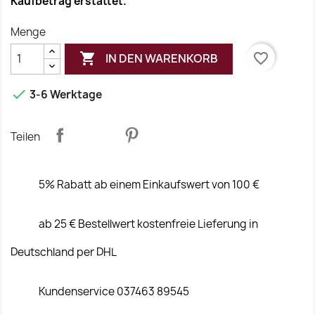
Kaufbetrag erstattet.
Menge

favorite_border
IN DEN WARENKORB

3-6 Werktage
Teilen
5% Rabatt ab einem Einkaufswert von 100 €
ab 25 € Bestellwert kostenfreie Lieferung in
Deutschland per DHL
Kundenservice 037463 89545