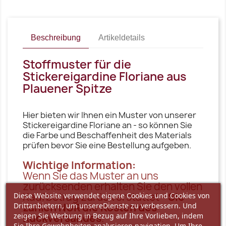
Beschreibung
Artikeldetails
Stoffmuster für die
Stickereigardine Floriane aus
Plauener Spitze
Hier bieten wir Ihnen ein Muster von unserer
Stickereigardine Floriane an - so können Sie
die Farbe und Beschaffenheit des Materials
prüfen bevor Sie eine Bestellung aufgeben.
Wichtige Information:
Wenn Sie das Muster an uns
zurücksenden erhalten Sie den vollen
Kaufbetrag zurück erstattet -
Sie
Diese Website verwendet eigene Cookies und Cookies von
zahlen NUR die Kosten des
Drittanbietern, um unsereDienste zu verbessern. Und
zeigen Sie Werbung in Bezug auf Ihre Vorlieben, indem
Rückversandes
.
Sie Ihre Gewohnheiten analysieren navigation. Um Ihre