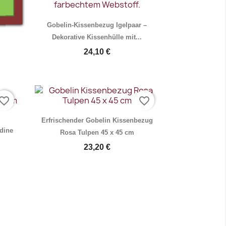
lle
Gobelin-Kissenbezug Igelpaar –
Dekorative Kissenhülle mit...
24,10 €
vorite_border
favorite_border
Vorschau

Erfrischender Gobelin Kissenbezug
dine
Rosa Tulpen 45 x 45 cm
23,20 €
Vorschau
