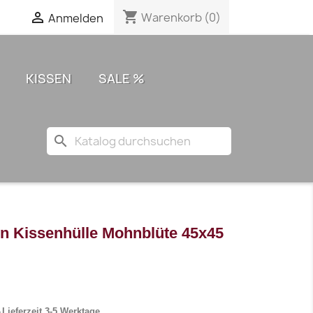
shopping_cart

Warenkorb
(0)
Anmelden
KISSEN
SALE %
search
n Kissenhülle Mohnblüte 45x45
Lieferzeit 3-5 Werktage