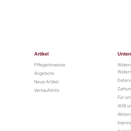
Artikel
Unte
Pflegehinweise
Widerr
Widerr
Angebote
Daten
Neue Artikel
Zahlu
Verkaufshits
Für un
AGB u
Aktio
Impre