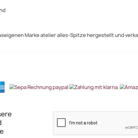
and
seigenen Marke atelier alles-Spitze hergestellt und verka
sere
d
e