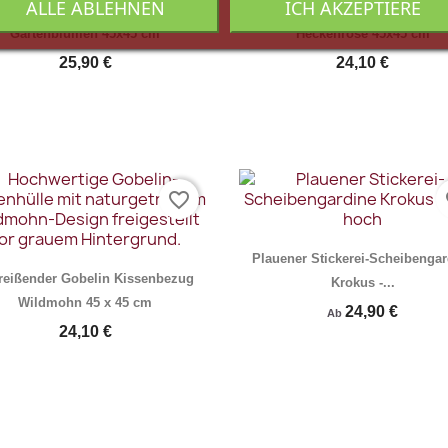
ALLE ABLEHNEN
ICH AKZEPTIERE
merlicher Gobelin-Kissenbezug
Malerische Gobelin Kissenhü
Gartenblumen 45x45 cm
Heckenrose 45x45 cm
25,90 €
24,10 €
favorite_border
fa
Vorschau
Vorschau


Plauener Stickerei-Scheibengar
reißender Gobelin Kissenbezug
Krokus -...
Wildmohn 45 x 45 cm
24,90 €
Ab
24,10 €
Vorschau
Vorschau

