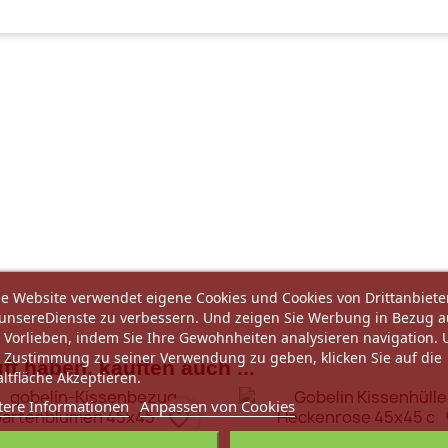
e Website verwendet eigene Cookies und Cookies von Drittanbiete
unsereDienste zu verbessern. Und zeigen Sie Werbung in Bezug a
 Vorlieben, indem Sie Ihre Gewohnheiten analysieren navigation.
 Zustimmung zu seiner Verwendung zu geben, klicken Sie auf die
ft haben, kauften auch ...
ltfläche Akzeptieren.
tere Informationen
Anpassen von Cookies
favorite_border
fa