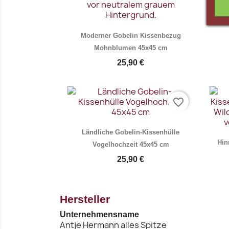
Som
Moderner Gobelin Kissenbezug
Mohnblumen 45x45 cm
25,90 €
favorite_border
Vorschau

Ländliche Gobelin-Kissenhülle
Hin
Vogelhochzeit 45x45 cm
25,90 €
Hersteller
Unternehmensname
Vorschau

Antje Hermann alles Spitze