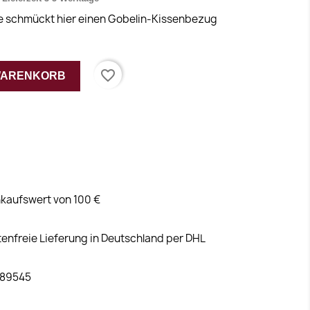
e schmückt hier einen Gobelin-Kissenbezug
favorite_border
 WARENKORB
kaufswert von 100 €
tenfreie Lieferung in Deutschland per DHL
 89545