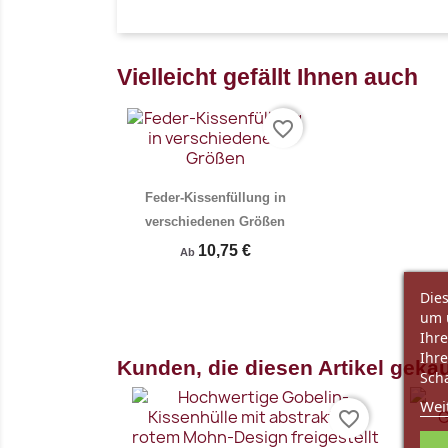
Vielleicht gefällt Ihnen auch
favorite_border
Feder-Kissenfüllung in
verschiedenen Größen
10,75 €
Ab
Dies
um 
Ihre
Ihre
Kunden, die diesen Artikel gekau
Vorschau
Scha

Wei
favorite_border