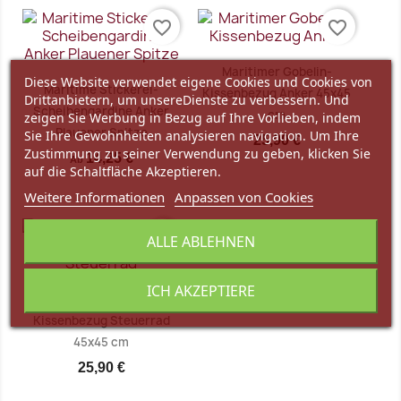
favorite_border
favorite_border
Maritimer Gobelin-
Diese Website verwendet eigene Cookies und Cookies von
Maritime Stickerei-
Kissenbezug Anker 45x45
Drittanbietern, um unsereDienste zu verbessern. Und
Scheibengardine Anker
cm
zeigen Sie Werbung in Bezug auf Ihre Vorlieben, indem
Plauener Spitze
Sie Ihre Gewohnheiten analysieren navigation. Um Ihre
25,90 €
Zustimmung zu seiner Verwendung zu geben, klicken Sie
14,25 €
Ab
auf die Schaltfläche Akzeptieren.
Weitere Informationen
Anpassen von Cookies
favorite_border
ALLE ABLEHNEN
Vorschau
Vorschau


ICH AKZEPTIERE
Maritimer Gobelin-
Kissenbezug Steuerrad
45x45 cm
25,90 €