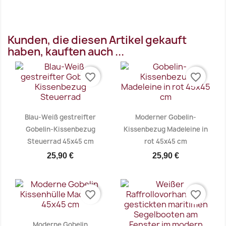
Vorschau

Kunden, die diesen Artikel gekauft
haben, kauften auch ...
favorite_border
favorite_border
Blau-Weiß gestreifter
Moderner Gobelin-
Gobelin-Kissenbezug
Kissenbezug Madeleine in
Steuerrad 45x45 cm
rot 45x45 cm
25,90 €
25,90 €
favorite_border
favorite_border
Vorschau
Vorschau


Moderne Gobelin