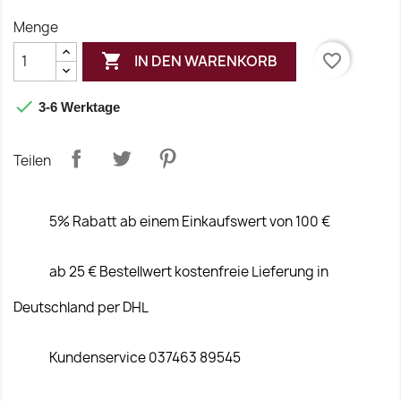
Menge

favorite_border
IN DEN WARENKORB

3-6 Werktage
Teilen
5% Rabatt ab einem Einkaufswert von 100 €
ab 25 € Bestellwert kostenfreie Lieferung in
Deutschland per DHL
Kundenservice 037463 89545