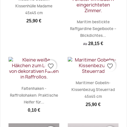
Kissenhülle Madame
45x45 cm
25,90 €
Maritim bestickte
Raffgardine Segelboote –
Blickdichtes...
28,15 €
Ab
Vorschau
Vorschau


favorite_border
favorite_border
Maritimer Gobelin-
Faltenhaken -
Kissenbezug Steuerrad
Raffrollohaken: Praktische
45x45 cm
Helfer für...
25,90 €
0,10 €