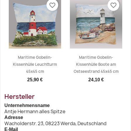
favorite_border
favorite_border
Vorschau
Vorschau


Maritime Gobelin-
Maritime Gobelin-
Kissenhülle Leuchtturm
Kissenhülle Boote am
45x45 cm
Ostseestrand 45x45 cm
Vorschau
Vorschau


25,90 €
24,10 €
Hersteller
Unternehmensname
Antje Hermann alles Spitze
Adresse
Wacholderstr. 23, 08223 Werda, Deutschland
E-Mail