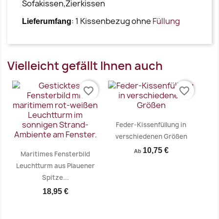
Sofakissen,Zierkissen
: 1 Kissenbezug ohne
Füllung
Lieferumfang
Vielleicht gefällt Ihnen auch
favorite_border
favorite_border
Feder-Kissenfüllung in
verschiedenen Größen
10,75 €
Ab
Maritimes Fensterbild
Leuchtturm aus Plauener
Spitze...
18,95 €
Vorschau
Vorschau

