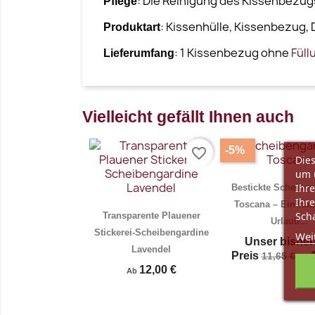
: Die Reinigung des Kissenbezug
Pflege
: Kissenhülle, Kissenbezug, 
Produktart
: 1 Kissenbezug ohne
Füll
Lieferumfang
Vielleicht gefällt Ihnen auch
-5%
favorite_border
Dies
um 
Ihre
Bestickte Scheiben
Ihre
Toscana – Ein Ha
Scha
Transparente Plauener
Urlaub...
Stickerei-Scheibengardine
Wei
Unser bisher
Lavendel
Preis
11,65 €
Ab
12,00 €
Ab