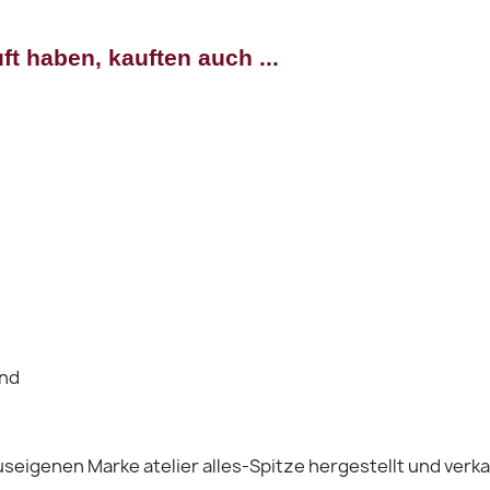
rschau
Vorschau
Vorschau


ft haben, kauften auch ...
and
seigenen Marke atelier alles-Spitze hergestellt und verka