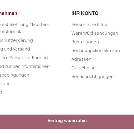
rnehmen
IHR KONTO
ufsbelehrung / Muster-
Persönliche Infos
ufsformular
Warenrücksendungen
schutzerklärung
Bestellungen
ng und Versand
Rechnungskorrekturen
sere Schweizer Kunden
Adressen
nd Kundeninformationen
Gutscheine
nsbedingungen
Benachrichtigungen
ssum
kt
Vertrag widerrufen