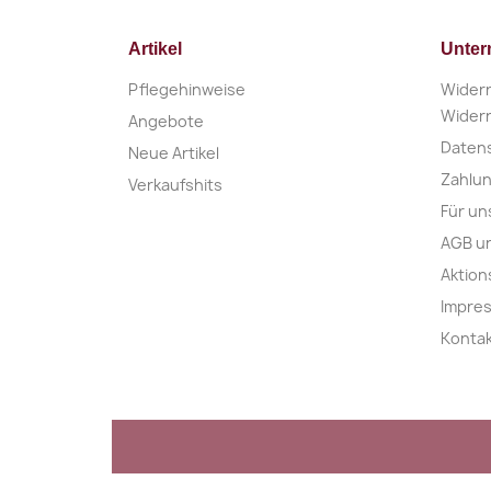
Artikel
Unte
Pflegehinweise
Widerr
Widerr
Angebote
Daten
Neue Artikel
Zahlu
Verkaufshits
Für un
AGB u
Aktio
Impre
Konta