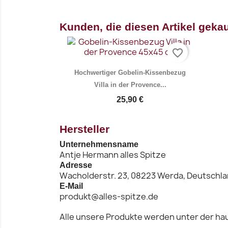
Vorschau
Vo


Kunden, die diesen Artikel gekau
favorite_border
Hochwertiger Gobelin-Kissenbezug
Villa in der Provence...
25,90 €
Hersteller
Unternehmensname
Antje Hermann alles Spitze
Adresse
Vorschau

Wacholderstr. 23, 08223 Werda, Deutschl
E-Mail
produkt@alles-spitze.de
Alle unsere Produkte werden unter der hau