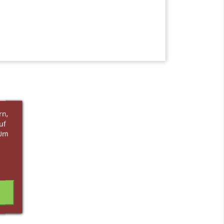
rn,
uf
 Um