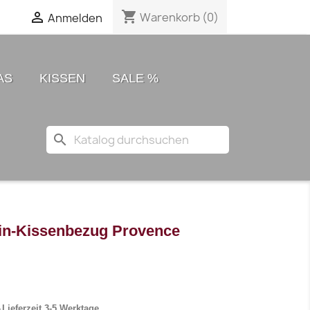
shopping_cart

Warenkorb
(0)
Anmelden
AS
KISSEN
SALE %
search
in-Kissenbezug Provence
Lieferzeit 3-5 Werktage