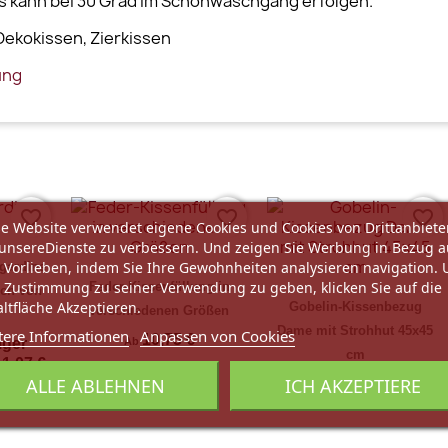
s kann bei 30 Grad im Schonwaschgang erfolgen.
Dekokissen, Zierkissen
ung
favorite_border
favorite_border
favorite_border
e Website verwendet eigene Cookies und Cookies von Drittanbiete
unsereDienste zu verbessern. Und zeigen Sie Werbung in Bezug a
 Vorlieben, indem Sie Ihre Gewohnheiten analysieren navigation.
gardine
 Zustimmung zu seiner Verwendung zu geben, klicken Sie auf die
Feder-Kissenfüllung in
uch von
ltfläche Akzeptieren.
Gobelin-Kissenbezug
verschiedenen Größen
Dame mit Strohhut 45x45
tere Informationen
Anpassen von Cookies
10,75 €
iger
Ab
cm
11,07 €
ALLE ABLEHNEN
ICH AKZEPTIERE
25,90 €