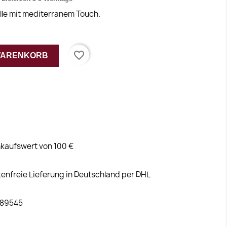
lle mit mediterranem Touch.
favorite_border
 WARENKORB
kaufswert von 100 €
tenfreie Lieferung in Deutschland per DHL
 89545