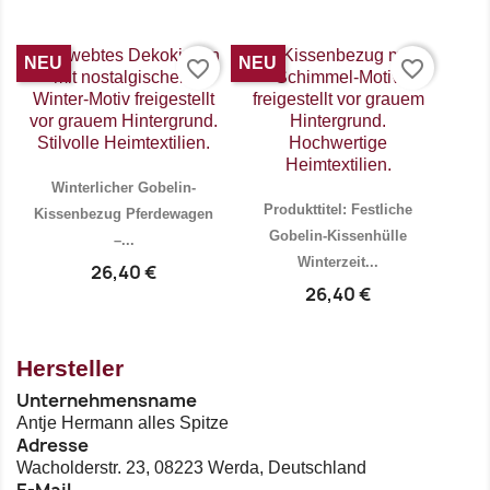


Vorschau
Vorschau
NEU
NEU
favorite_border
favorite_border
Winterlicher Gobelin-
Produkttitel: Festliche
Kissenbezug Pferdewagen
Gobelin-Kissenhülle
–...
Winterzeit...
26,40 €
26,40 €


Vorschau
Vorschau
Hersteller
Unternehmensname
Antje Hermann alles Spitze
Adresse
Wacholderstr. 23, 08223 Werda, Deutschland
E-Mail