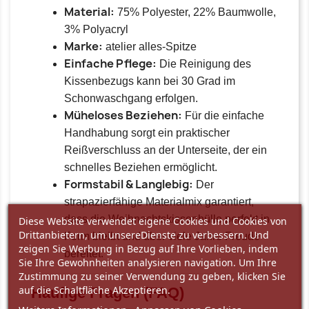
Material:
75% Polyester, 22% Baumwolle,
3% Polyacryl
Marke:
atelier alles-Spitze
Einfache Pflege:
Die Reinigung des
Kissenbezugs kann bei 30 Grad im
Schonwaschgang erfolgen.
Müheloses Beziehen:
Für die einfache
Handhabung sorgt ein praktischer
Reißverschluss an der Unterseite, der ein
schnelles Beziehen ermöglicht.
Formstabil & Langlebig:
Der
strapazierfähige Materialmix garantiert,
dass die Weihnachtskissenhülle perfekt in
Diese Website verwendet eigene Cookies und Cookies von
Drittanbietern, um unsereDienste zu verbessern. Und
Form bleibt und über viele Jahre Freude
zeigen Sie Werbung in Bezug auf Ihre Vorlieben, indem
bereitet.
Sie Ihre Gewohnheiten analysieren navigation. Um Ihre
Zustimmung zu seiner Verwendung zu geben, klicken Sie
auf die Schaltfläche Akzeptieren.
Häufige Fragen (FAQ)