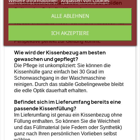
Weitere Informationen
Anpassen von Cookies
Ist das festliche Karussell-Motiv auf beiden
Seiten des Gobelin-Kissenbezugs
ALLE ABLEHNEN
eingewebt?
Ja, das charmante Motiv "Jahrmarkt-Karussell" ist
beidseitig auf die Kissenhülle aufgebracht, sodass
ICH AKZEPTIERE
das Kissen auf Ihrem Sofa oder Sessel aus jeder
Perspektive perfekt zur Geltung kommt.
Wie wird der Kissenbezug am besten
gewaschen und gepflegt?
Die Pflege ist unkompliziert: Sie können die
Kissenhülle ganz einfach bei 30 Grad im
Schonwaschgang in der Waschmaschine
reinigen. Durch das stabile Gobelingewebe bleibt
die edle Optik dauerhaft erhalten.
Befindet sich im Lieferumfang bereits eine
passende Kissenfüllung?
Im Lieferumfang ist genau ein Kissenbezug ohne
Füllung enthalten. So können Sie die Weichheit
und das Füllmaterial (wie Federn oder Synthetik)
ganz nach Ihren persönlichen Vorlieben selbst
wählen.