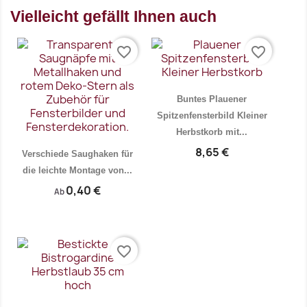
Vielleicht gefällt Ihnen auch
favorite_border
favorite_border
Buntes Plauener
Spitzenfensterbild Kleiner
Herbstkorb mit...
8,65 €
Verschiede Saughaken für
die leichte Montage von...
0,40 €
Ab
Vorschau
Vorschau


favorite_border