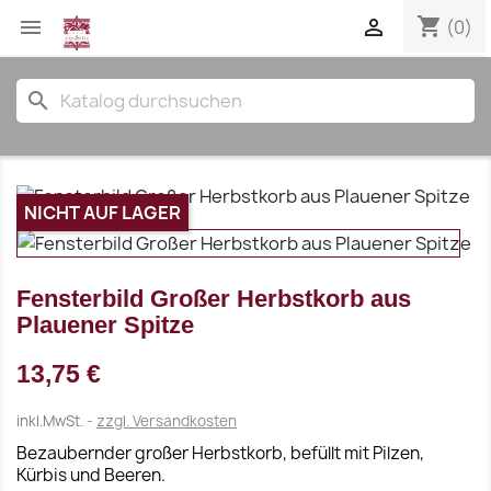
shopping_cart


(0)
search
NICHT AUF LAGER
Fensterbild Großer Herbstkorb aus
Plauener Spitze
13,75 €
inkl.MwSt.
zzgl. Versandkosten
Bezaubernder großer Herbstkorb, befüllt mit Pilzen,
Kürbis und Beeren.