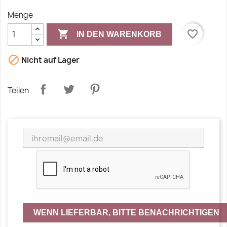
Menge

favorite_border
IN DEN WARENKORB

Nicht auf Lager
Teilen
WENN LIEFERBAR, BITTE BENACHRICHTIGEN