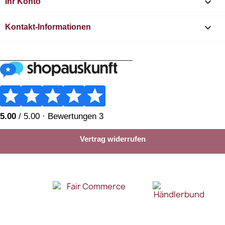

Ihr Konto
keyboard_arrow_down
Kontakt-Informationen
________________________
Vertrag widerrufen