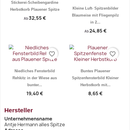
Stickerei-Scheibengardine
Kleine Luft- Spitzenbilder
Herbstkorb Plauener Spitze
Blaumeise mit Fliegenpilz
32,55 €
Ab
in 2...
24,85 €
Ab
favorite_border
favorite_border
Vorschau
Vorschau


Niedliches Fensterbild
Buntes Plauener
Rehkitz in der Wiese aus
Spitzenfensterbild Kleiner
bunter...
Herbstkorb mit...
19,40 €
8,65 €
Hersteller
Unternehmensname
Vorschau
Vorschau


Antje Hermann alles Spitze