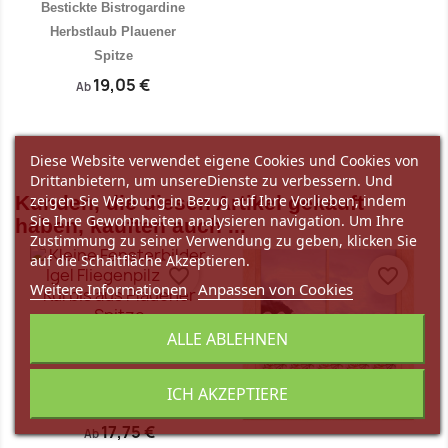
Bestickte Bistrogardine
Herbstlaub Plauener
Spitze
19,05 €
Ab
Diese Website verwendet eigene Cookies und Cookies von
Vorschau

Drittanbietern, um unsereDienste zu verbessern. Und
zeigen Sie Werbung in Bezug auf Ihre Vorlieben, indem
Kunden, die diesen Artikel gekauft
Sie Ihre Gewohnheiten analysieren navigation. Um Ihre
haben, kauften auch ...
Zustimmung zu seiner Verwendung zu geben, klicken Sie
auf die Schaltfläche Akzeptieren.
favorite_border
favorite_border
Weitere Informationen
Anpassen von Cookies
ALLE ABLEHNEN
Kleine Fensterbilder Igel
Fliegenpilz und Kürbis
ICH AKZEPTIERE
aus...
17,75 €
Ab