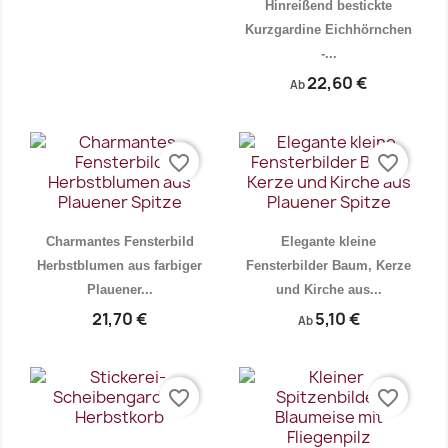
Hinreißend bestickte
Kurzgardine Eichhörnchen
-...
Vorschau
Vorschau


22,60 €
Ab
favorite_border
favorite_border
Charmantes Fensterbild
Elegante kleine
Herbstblumen aus farbiger
Fensterbilder Baum, Kerze
Plauener...
und Kirche aus...
21,70 €
5,10 €
Ab
favorite_border
favorite_border
Vorschau
Vorschau

