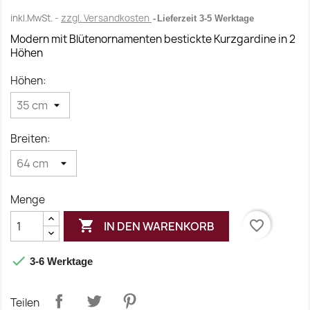
inkl.MwSt.
zzgl. Versandkosten
Lieferzeit 3-5 Werktage
Modern mit Blütenornamenten bestickte Kurzgardine in 2
Höhen
Höhen:
Breiten:
Menge

favorite_border
IN DEN WARENKORB

3-6 Werktage
Teilen