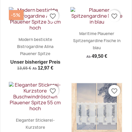
-5%
favorite_border
favorite_border
Vorschau
Vorschau


Maritime Plauener
Modern bestickte
Spitzengardine Fische in
Bistrogardine Alina
blau
Plauener Spitze
49,50 €
Ab
Unser bisheriger Preis
12,97 €
13,65 €
Ab
Vorschau
Vorschau


favorite_border
favorite_border
Eleganter Stickerei-
Kurzstore