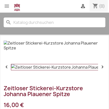
shopping_cart


(0)
search


Zeitloser Stickerei-Kurzstore
Johanna Plauener Spitze
16,00 €