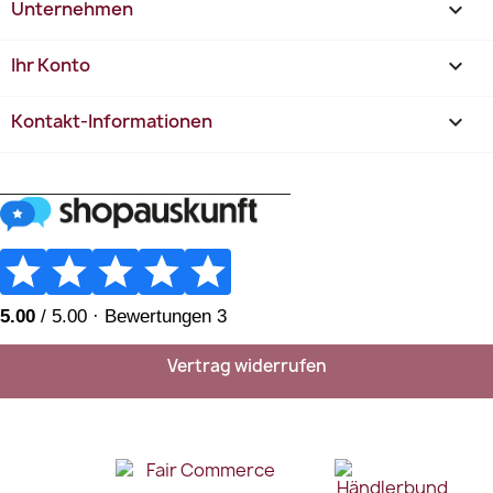
Unternehmen

Ihr Konto

Kontakt-Informationen
keyboard_arrow_down
________________________
Vertrag widerrufen