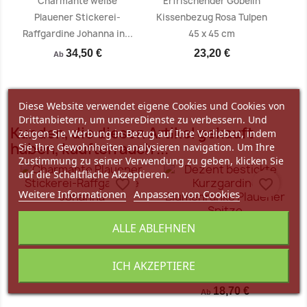
Charmante weiße
Erfrischender Gobelin
Plauener Stickerei-
Kissenbezug Rosa Tulpen
Raffgardine Johanna in...
45 x 45 cm
34,50 €
23,20 €
Ab
Diese Website verwendet eigene Cookies und Cookies von
Drittanbietern, um unsereDienste zu verbessern. Und
Vorschau
Vorschau


Kunden, die diesen Artikel gekauft
zeigen Sie Werbung in Bezug auf Ihre Vorlieben, indem
haben, kauften auch ...
Sie Ihre Gewohnheiten analysieren navigation. Um Ihre
Zustimmung zu seiner Verwendung zu geben, klicken Sie
auf die Schaltfläche Akzeptieren.
favorite_border
favorite_border
Weitere Informationen
Anpassen von Cookies
Charmante weiße
ALLE ABLEHNEN
Dezent bestickte
Plauener Stickerei-
Kurzgardine Blumenranke
Raffgardine Johanna in...
ICH AKZEPTIERE
- Zarte...
34,50 €
Ab
18,70 €
Ab