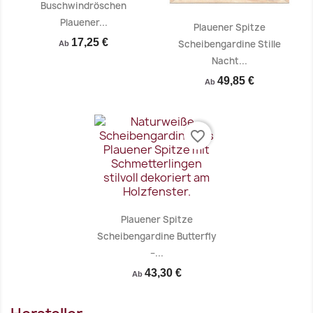
Buschwindröschen
Plauener...
Plauener Spitze
17,25 €
Scheibengardine Stille
Ab
Nacht...
Vorschau
Vorschau


49,85 €
Ab
favorite_border
Plauener Spitze
Scheibengardine Butterfly
–...
43,30 €
Ab
Vorschau
