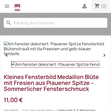
shopping_cart


(0)
search


Kleines Fensterbild Medaillon Blüte
mit Fresien aus Plauener Spitze –
Sommerlicher Fensterschmuck
11,00 €
inkl.MwSt.
zzgl. Versandkosten
Lieferzeit 3-5 Werktage