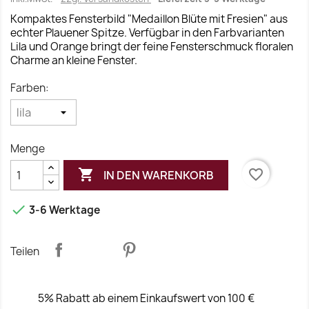
Kompaktes Fensterbild "Medaillon Blüte mit Fresien" aus
echter Plauener Spitze. Verfügbar in den Farbvarianten
Lila und Orange bringt der feine Fensterschmuck floralen
Charme an kleine Fenster.
Farben:
Menge

favorite_border
IN DEN WARENKORB

3-6 Werktage
Teilen
5% Rabatt ab einem Einkaufswert von 100 €