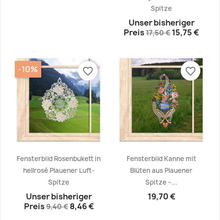
Spitze
Vorschau
Vorschau


Unser bisheriger
Preis
15,75 €
17,50 €
-10%
favorite_border
favorite_border
Fensterbild Rosenbukett in
Fensterbild Kanne mit
hellrosé Plauener Luft-
Blüten aus Plauener
Spitze
Spitze –...
Vorschau
Vorschau


Unser bisheriger
19,70 €
Preis
8,46 €
9,40 €