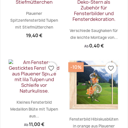
Plauener
Spitzenfensterbild Tulpen
mit Stiefmütterchen
Verschiede Saughaken für
19,40 €
die leichte Montage von...
0,40 €
Ab
Vorschau
Vorschau


-10%
favorite_border
favorite_border
Kleines Fensterbild
Medaillon Blüte mit Tulpen
aus...
Fensterbild Hibiskusblüten
11,00 €
Ab
in orange aus Plauener