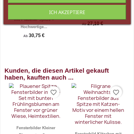
Fensterbilder Marienkäfer,
Schmetterling & Biene
ICH AKZEPTIERE
Landhausgardine Linda
Plauener...
mit Plauener Spitze –
27,10 €
Ab
Hochwertige...
30,75 €
Vorschau
Vorschau


Ab
Kunden, die diesen Artikel gekauft
haben, kauften auch ...
favorite_border
favorite_border
Fensterbilder Kleiner
Fensterbild Kätzchen mit