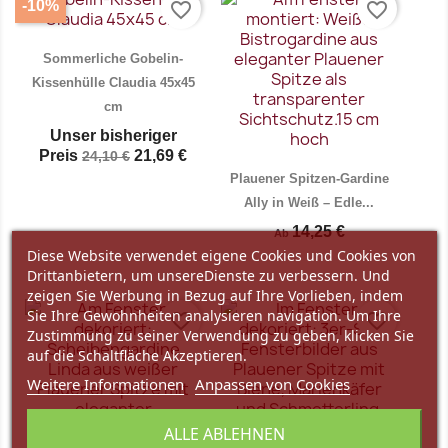
-10%
favorite_border
favorite_border
Sommerliche Gobelin-
Kissenhülle Claudia 45x45
cm
Unser bisheriger
Preis
21,69 €
24,10 €
Plauener Spitzen-Gardine
Ally in Weiß – Edle...
14,25 €
Ab
Diese Website verwendet eigene Cookies und Cookies von
Vorschau
Vorschau


Drittanbietern, um unsereDienste zu verbessern. Und
zeigen Sie Werbung in Bezug auf Ihre Vorlieben, indem
Sie Ihre Gewohnheiten analysieren navigation. Um Ihre
favorite_border
favorite_border
Zustimmung zu seiner Verwendung zu geben, klicken Sie
auf die Schaltfläche Akzeptieren.
Weitere Informationen
Anpassen von Cookies
ALLE ABLEHNEN