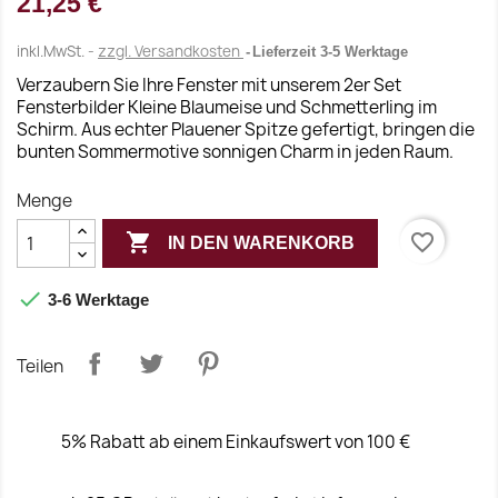
21,25 €
inkl.MwSt.
zzgl. Versandkosten
Lieferzeit 3-5 Werktage
Verzaubern Sie Ihre Fenster mit unserem 2er Set
Fensterbilder Kleine Blaumeise und Schmetterling im
Schirm. Aus echter Plauener Spitze gefertigt, bringen die
bunten Sommermotive sonnigen Charm in jeden Raum.
Menge

favorite_border
IN DEN WARENKORB

3-6 Werktage
Teilen
5% Rabatt ab einem Einkaufswert von 100 €