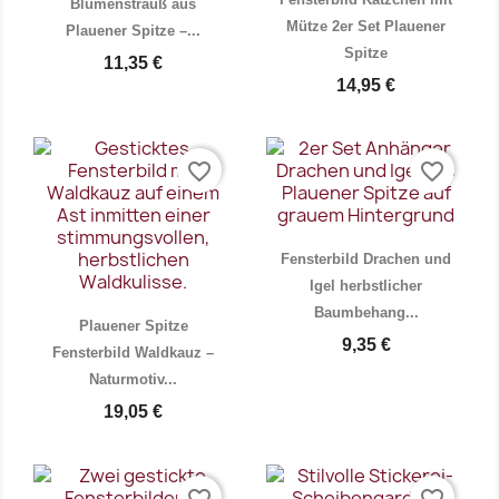
Blumenstrauß aus
Mütze 2er Set Plauener
Plauener Spitze –...
Spitze
11,35 €
14,95 €
Vorschau
Vorschau


favorite_border
favorite_border
Fensterbild Drachen und
Igel herbstlicher
Baumbehang...
Plauener Spitze
9,35 €
Fensterbild Waldkauz –
Naturmotiv...
19,05 €
Vorschau
Vorschau


favorite_border
favorite_border