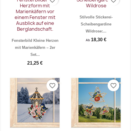
Stilvolle Stickerei-
Scheibengardine
Wildrose:...
18,30 €
Fensterbild Kleine Herzen
Ab
mit Marienkäfern – 2er
Set...
21,25 €
Vorschau
Vorschau


favorite_border
favorite_border