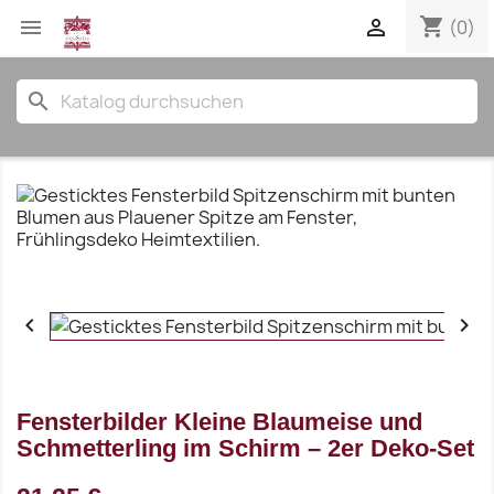
shopping_cart


(0)
search


Fensterbilder Kleine Blaumeise und
Schmetterling im Schirm – 2er Deko-Set