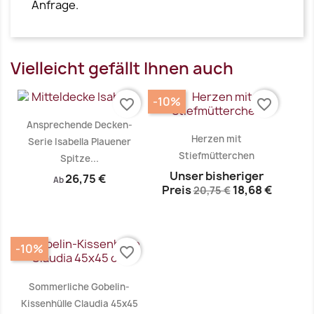
Anfrage.
Vielleicht gefällt Ihnen auch
-10%
favorite_border
favorite_border
Ansprechende Decken-
Herzen mit
Serie Isabella Plauener
Stiefmütterchen
Spitze...
Unser bisheriger
26,75 €
Ab
Preis
18,68 €
20,75 €
-10%
favorite_border
Vorschau
Vorschau


Sommerliche Gobelin-
Kissenhülle Claudia 45x45