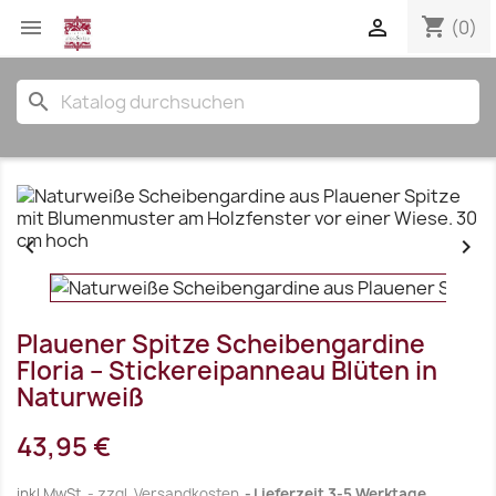
shopping_cart


(0)
search


Plauener Spitze Scheibengardine
Floria – Stickereipanneau Blüten in
Naturweiß
43,95 €
inkl.MwSt.
zzgl. Versandkosten
Lieferzeit 3-5 Werktage