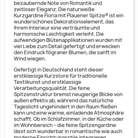
bezaubernde Note von Romantik und
zeitloser Eleganz. Die naturweiße
Kurzgardine Floria mit Plauener Spitze® ist ein
wunderschönes Dekorationselement, das
Ihrem Interieur eine verträumte und
harmonische Leichtigkeit verleiht. Die
aufwendigen Blütenapplikationen wurden mit
viel Liebe zum Detail gefertigt und erwecken
den Eindruck filigraner Blumen, die sanft im
Wind wiegen.
Gefertigt in Deutschland steht dieser
erstklassige Kurzstore für traditionelle
Textilkunst und erstklassige
Verarbeitungsqualität. Die feine
Spitzenstruktur bremst neugierige Blicke von
außen effektiv ab, während das natürliche
Tageslicht ungehindert in den Raum fließen
kann und eine warme, einladende Atmosphäre
schafft. Ob im Schlafzimmer, in der Küche oder
im Wohnbereich – die feine Spitzengardine
lässt sich wunderbar in romantische wie auch
moderne Einrichtungsstile integrieren.