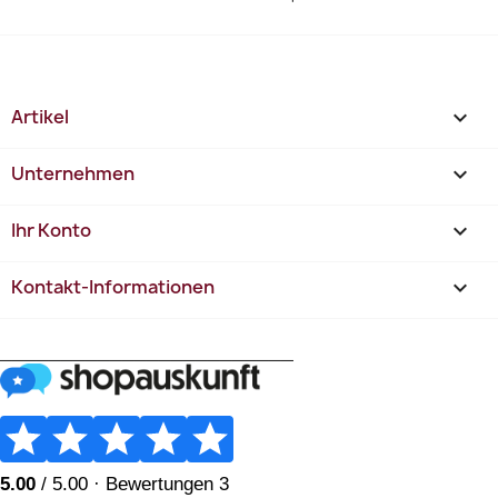
Artikel

Unternehmen

Ihr Konto

Kontakt-Informationen
keyboard_arrow_down
________________________