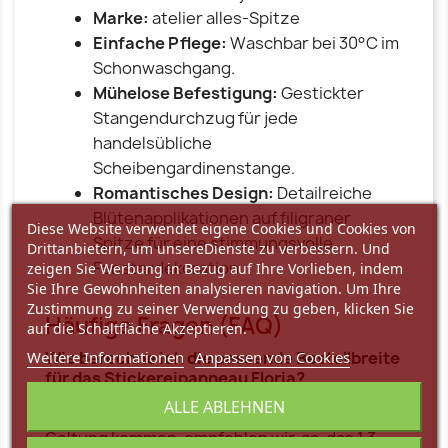
Marke:
atelier alles-Spitze
Einfache Pflege:
Waschbar bei 30°C im
Schonwaschgang.
Mühelose Befestigung:
Gestickter
Stangendurchzug für jede
handelsübliche
Scheibengardinenstange.
Romantisches Design:
Detailreiche
Blütenapplikationen auf filigraner
Diese Website verwendet eigene Cookies und Cookies von
Spitze für eine stimmungsvolle
Drittanbietern, um unsereDienste zu verbessern. Und
Fensterdekoration.
zeigen Sie Werbung in Bezug auf Ihre Vorlieben, indem
Sie Ihre Gewohnheiten analysieren navigation. Um Ihre
Zustimmung zu seiner Verwendung zu geben, klicken Sie
Häufige Fragen (FAQ)
auf die Schaltfläche Akzeptieren.
Weitere Informationen
Wie berechne ich die passende Bestellbreite
Anpassen von Cookies
für das Stickereipanneau Floria?
Ein Musterabschnitt ist 16 cm breit. Damit die
ALLE ABLEHNEN
kunstvollen Blütenapplikationen perfekt zur
Geltung kommen, empfehlen wir, ca. das 1,3-